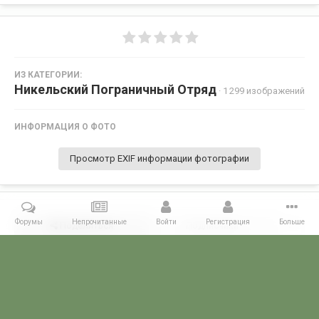
ИЗ КАТЕГОРИИ:
Никельский Пограничный Отряд
· 1 299 изображений
ИНФОРМАЦИЯ О ФОТО
Просмотр EXIF информации фотографии
Форумы
Непрочитанные
Войти
Регистрация
Больше
Поделиться
Подписчики
0
Комментариев нет
Главная
Галерея
ПОГРАНГАЛЕРЕЯ
КСЗПО
Никельский П