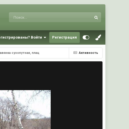
егистрированы? Войти
Регистрация
авянка сухопутная, плац
Активность