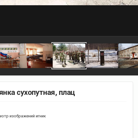
янка сухопутная, плац
отр изображений игник