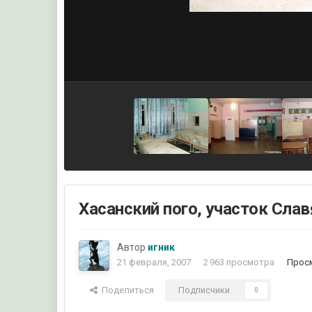
Хасанский пого, участок Слав
Автор
игник
21 февраля, 2007
2 963 просмотра
Просм
Поделиться
Подписчики
0