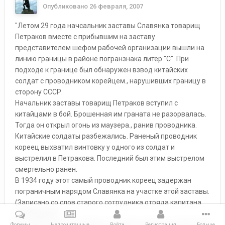
Опубликовано
26 февраля, 2007
"Летом 29 года начсальник заставы Славянка товарищ
Петраков вместе с прибывшим на заставу
представителем шефом рабочей организации вышли на
линию границы в районе погранзнака литер "С". При
подходе к границе был обнаружен взвод китайских
солдат с проводником корейцем., нарушивших границу в
сторону СССР.
Начальник заставы товарищ Петраков вступил с
китайцами в бой. Брошенная им граната не разорвалась.
Тогда он открыл огонь из маузера., ранив проводника.
Китайские солдаты разбежались. Раненый проводник
кореец выхватил винтовку у одного из солдат и
выстрелил в Петракова. Последний был этим выстрелом
смертельно ранен.
В 1934 году этот самый проводник кореец задержан
пограничным нарядом Славянка на участке этой заставы.
(Записано со слов старого сотрудника отряда капитана
т.Лебедева)".
Вот такая запись осталась о подвиге первого начальника
Форумы
Непрочитанные
Войти
Регистрация
Больше