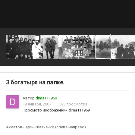
3 богатыря на палке.
Автор
dima111969
19 января, 2007
1 873 просмотра
Просмотр изображений dima111969
Ахметов-Юдин-Сказченко (слева-направо)