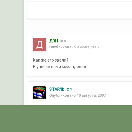
ДВН
0
Опубликовано
9 июля, 2007
Как же его звали?
В учебке нами командовал...
STAR'ik
1
Опубликовано
10 августа, 2007
Если не изменяет память- Протасов Вадим.
Главная
Галерея
ПОГРАНГАЛЕРЕЯ
КСЗПО