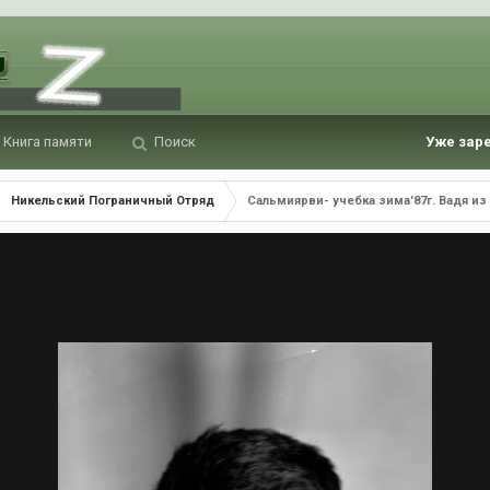
Книга памяти
Поиск
Уже зар
Никельский Пограничный Отряд
Сальмиярви- учебка зима'87г. Вадя из