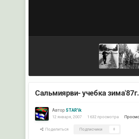
Сальмиярви- учебка зима'87г.
Автор
STAR'ik
12 января, 2007
1 632 просмотра
Просмо
Поделиться
Подписчики
0