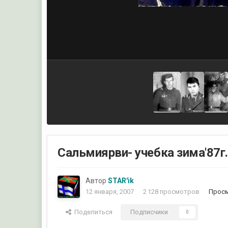
Сальмиярви- учебка зима'87г.
Автор
STAR'ik
12 января, 2007
2 128 просмотров
Просм
Поделиться
Подписчики
0