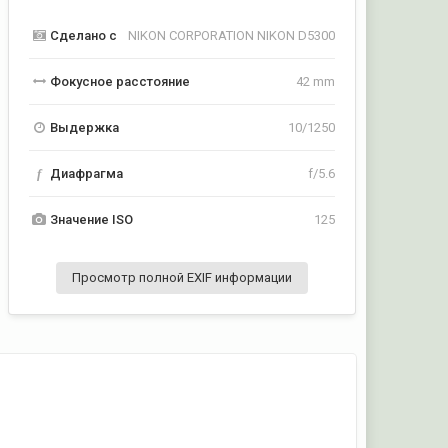
Сделано с
NIKON CORPORATION NIKON D5300
Фокусное расстояние
42 mm
Выдержка
10/1250
f
Диафрагма
f/5.6
Значение ISO
125
Просмотр полной EXIF информации