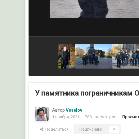
У памятника пограничникам 
Автор
Veselov
1 ноября, 2021
788 просмотров
Просмот
Поделиться
Подписчики
0