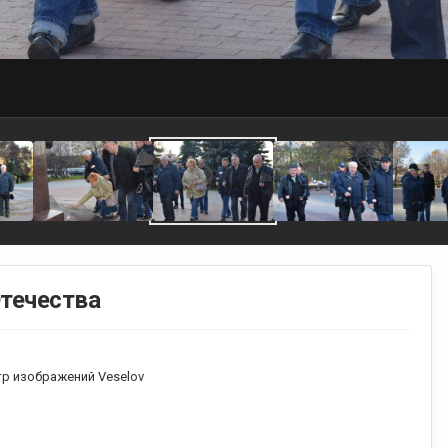
Отечества
р изображений Veselov