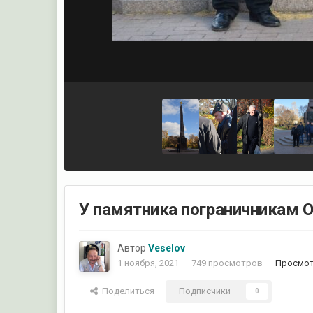
У памятника пограничникам 
Автор
Veselov
1 ноября, 2021
749 просмотров
Просмот
Поделиться
Подписчики
0