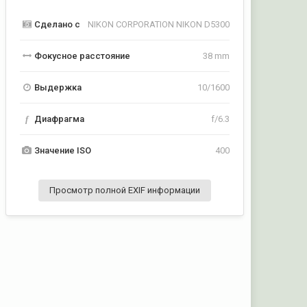
Сделано с
NIKON CORPORATION NIKON D5300
Фокусное расстояние
38 mm
Выдержка
10/1600
f
Диафрагма
f/6.3
Значение ISO
400
Просмотр полной EXIF информации