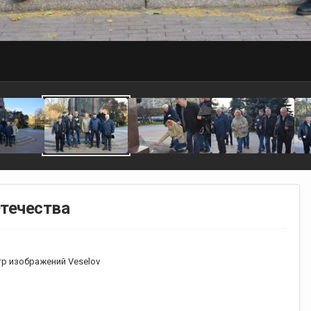
Отечества
р изображений Veselov