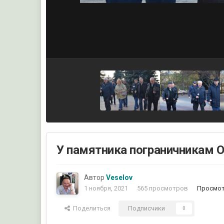
У памятника пограничникам 
Автор
Veselov
1 ноября, 2021
565 просмотров
Просмот
Поделиться
Подписчики
0