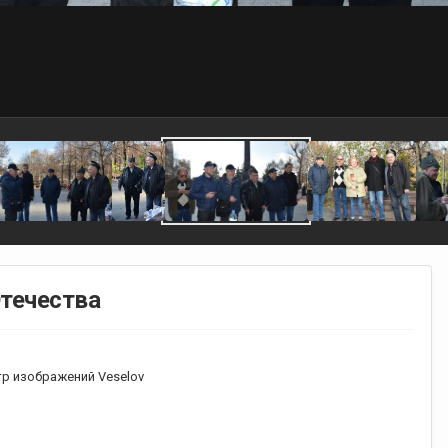
Отечества
р изображений Veselov