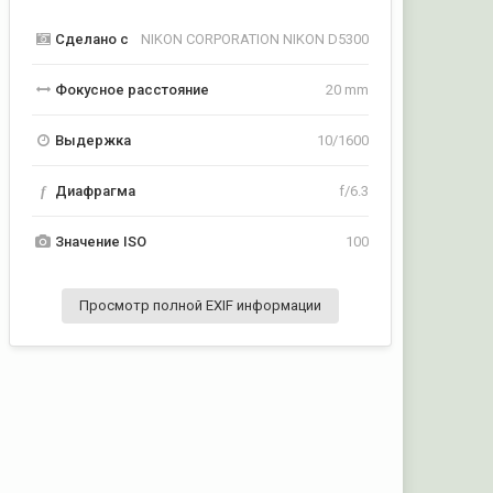
Сделано с
NIKON CORPORATION NIKON D5300
Фокусное расстояние
20 mm
Выдержка
10/1600
f
Диафрагма
f/6.3
Значение ISO
100
Просмотр полной EXIF информации