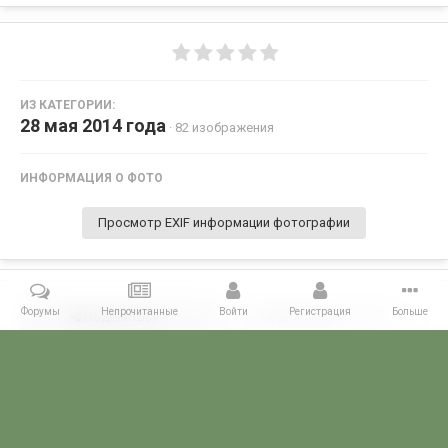
ИЗ КАТЕГОРИИ:
28 мая 2014 года
· 82 изображения
ИНФОРМАЦИЯ О ФОТО
Просмотр EXIF информации фотографии
Форумы
Непрочитанные
Войти
Регистрация
Больше
Поделиться
Подписчики
0
Комментариев нет
Главная
Галерея
28 МАЯ - ДЕНЬ ПОГРАНИЧНИКА!
28 мая 2014