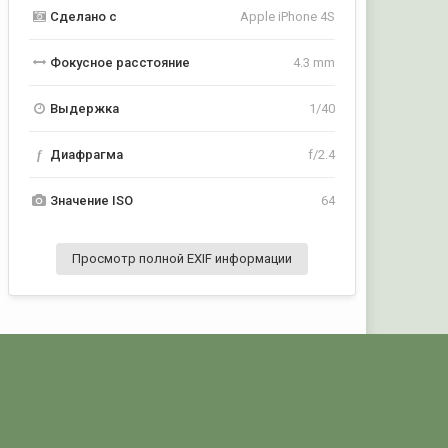
Сделано с
Apple iPhone 4S
Фокусное расстояние
4.3 mm
Выдержка
1/40
f
Диафрагма
f/2.4
Значение ISO
64
Просмотр полной EXIF информации
Активность