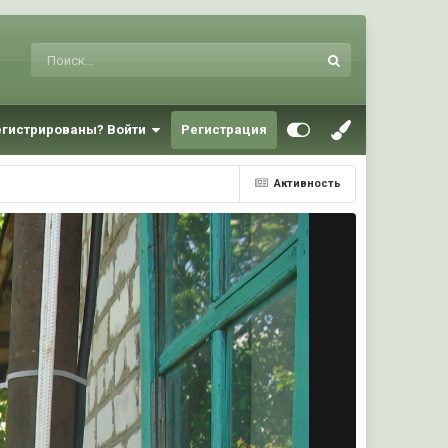
егистрированы? Войти
Регистрация
Активность