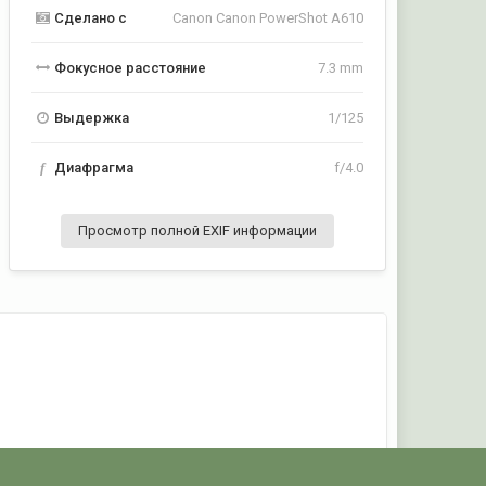
Сделано с
Canon Canon PowerShot A610
Фокусное расстояние
7.3 mm
Выдержка
1/125
f
Диафрагма
f/4.0
Просмотр полной EXIF информации