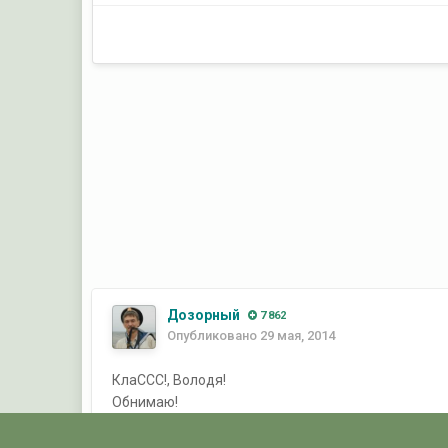
Дозорный
7 862
Опубликовано
29 мая, 2014
КлаССС!, Володя!
Обнимаю!
С Уважением!