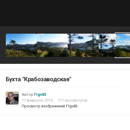
Бухта "Крабозаводская"
Автор
f1gv83
17 февраля, 2014
717 просмотров
Просмотр изображений f1gv83