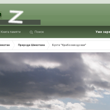
Книга памяти
Поиск
Уже зар
Шикотан
Природа Шикотана
Бухта "Крабозаводская"