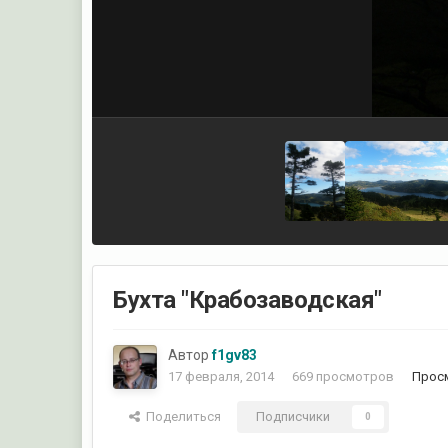
Бухта "Крабозаводская"
Автор
f1gv83
17 февраля, 2014
669 просмотров
Просм
Поделиться
Подписчики
0