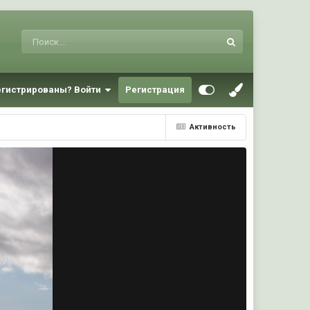
егистрированы? Войти
Регистрация
Активность