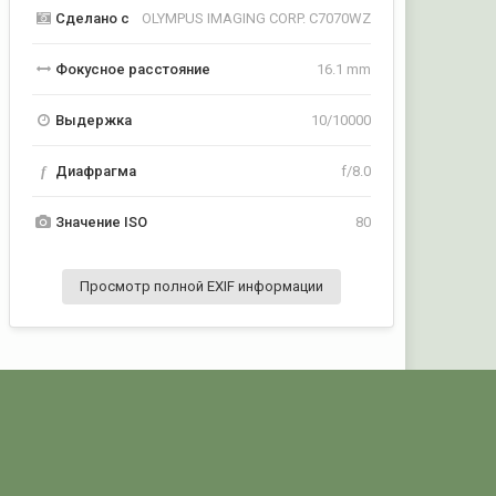
Сделано с
OLYMPUS IMAGING CORP. C7070WZ
Фокусное расстояние
16.1 mm
Выдержка
10/10000
f
Диафрагма
f/8.0
Значение ISO
80
Просмотр полной EXIF информации
Активность