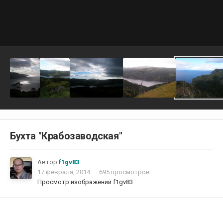
Бухта "Крабозаводская"
Автор
f1gv83
17 февраля, 2014
695 просмотров
Просмотр изображений f1gv83