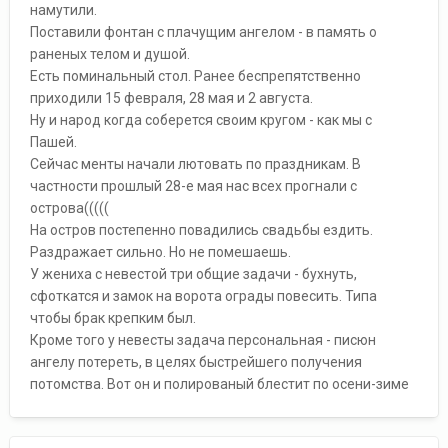
намутили.
Поставили фонтан с плачущим ангелом - в память о
раненых телом и душой.
Есть поминальный стол. Ранее беспрепятственно
приходили 15 февраля, 28 мая и 2 августа.
Ну и народ когда соберется своим кругом - как мы с
Пашей.
Сейчас менты начали лютовать по праздникам. В
частности прошлый 28-е мая нас всех прогнали с
острова(((((
На остров постепенно повадились свадьбы ездить.
Раздражает сильно. Но не помешаешь.
У жениха с невестой три общие задачи - бухнуть,
сфоткатся и замок на ворота ограды повесить. Типа
чтобы брак крепким был.
Кроме того у невесты задача персональная - писюн
ангелу потереть, в целях быстрейшего получения
потомства. Вот он и полированый блестит по осени-зиме