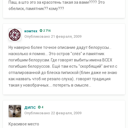
Паш, а што это за красотень такая за вами???? Это
обелиск, памятник?? кому???
комтех
2 716
Опубликовано
21 февраля, 2009
Ну наверно более точное описание дадут белоруссы...
насколько я помню... Это остров "слёз" и памятник
погибшим белорусам. Где говорят выбиты имена ВСЕХ
погибших белоруссов.. Ещё там есть "скорбящий" ангел с
отпалированной до блеска пипиской (блин даже не знаю
как назвать чтоб не резало слуха).. говорят традиция
такая у новобрачных.... потереть в смысле...
ДИПС
4
Опубликовано
22 февраля, 2009
Красивое место