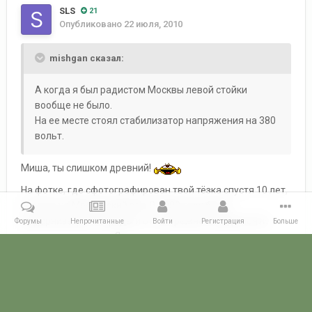
SLS
21
Опубликовано
22 июля, 2010
mishgan сказал:
А когда я был радистом Москвы левой стойки
вообще не было.
На ее месте стоял стабилизатор напряжения на 380
вольт.
Миша, ты слишком древний!
На фотке, где сфотографирован твой тёзка спустя 10 лет,
это уже не Московский зал. В 1983 году была
модернизация Эстрады и от её прежнего вида почти
Форумы
Непрочитанные
Войти
Регистрация
Больше
ничего не осталось. Я имею ввиду внутренние
помещения.
Главная
Галерея
ПОГРАНГАЛЕРЕЯ
КСЗПО
107 Отдельный