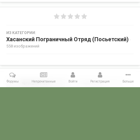
ИЗ КАТЕГОРИИ:
Хасанский Пограничный Отряд (Посьетский)
·
558 изображений
Форумы
Непрочитанные
Войти
Регистрация
Больше
Поделиться
Подписчики
0
Комментариев нет
Главная
Галерея
ПОГРАНГАЛЕРЕЯ
КТПО
Хасанский Пог
POGRANICHNIK.ru