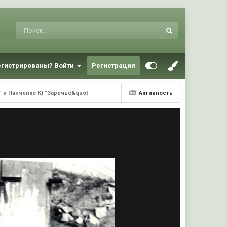
егистрированы? Войти
Регистрация
Г и Панченко К) "Заречье&quot
Активность