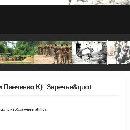
и Панченко К) "Заречье&quot
мотр изображений attikos