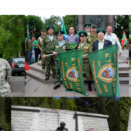
важняк