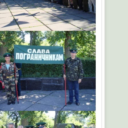
ruskiy
ruskiy