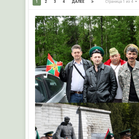
1
2
3
4
ДАЛЕЕ
Страница 1 из 4
важняк