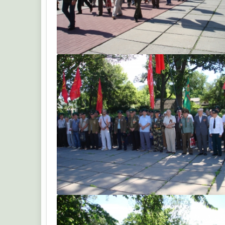
ruskiy
ruskiy