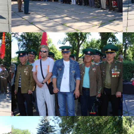
ruskiy
ruskiy