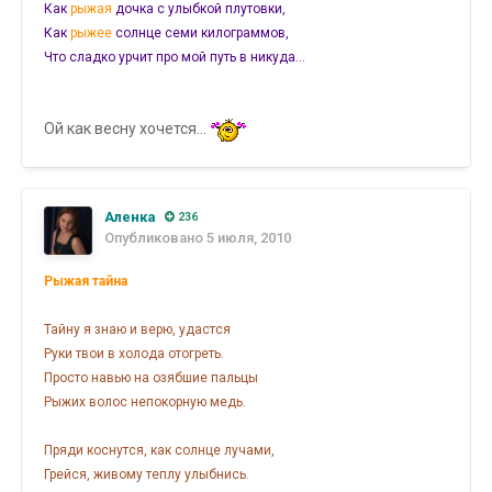
Как
рыжая
дочка с улыбкой плутовки,
Как
рыжее
солнце семи килограммов,
Что сладко урчит про мой путь в никуда…
Ой как весну хочется...
Аленка
236
Опубликовано
5 июля, 2010
Рыжая тайна
Тайну я знаю и верю, удастся
Руки твои в холода отогреть.
Просто навью на озябшие пальцы
Рыжих волос непокорную медь.
Пряди коснутся, как солнце лучами,
Грейся, живому теплу улыбнись.