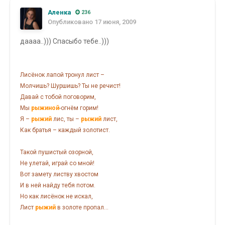
Аленка
236
Опубликовано
17 июня, 2009
даааа..))) Спасыбо тебе..)))
Лисёнок лапой тронул лист –
Молчишь? Шуршишь? Ты не речист!
Давай с тобой поговорим,
Мы
рыжиной
-огнём горим!
Я –
рыжий
лис, ты –
рыжий
лист,
Как братья – каждый золотист.
Такой пушистый озорной,
Не улетай, играй со мной!
Вот замету листву хвостом
И в ней найду тебя потом.
Но как лисёнок не искал,
Лист
рыжий
в золоте пропал...