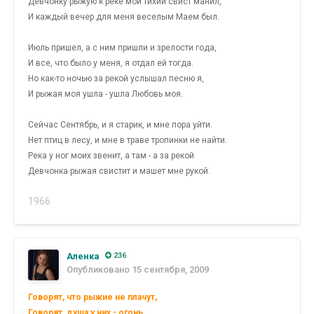
Девчонку рыжую к реке мой тихий свист манил,
И каждый вечер для меня веселым Маем был.
Июль пришел, а с ним пришли и зрелости года,
И все, что было у меня, я отдал ей тогда.
Но как-то ночью за рекой услышал песню я,
И рыжая моя ушла - ушла Любовь моя.
Сейчас Сентябрь, и я старик, и мне пора уйти.
Нет птиц в лесу, и мне в траве тропинки не найти.
Река у ног моих звенит, а там - а за рекой
Девчонка рыжая свистит и машет мне рукой.
1966
Аленка
236
Опубликовано
15 сентября, 2009
Говорят, что рыжие не плачут,
Говорят, душа у них - огонь.