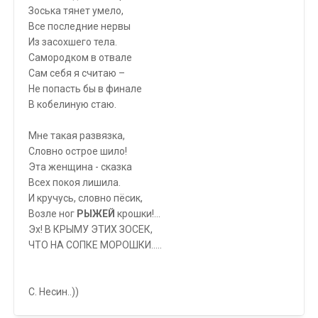
Зоська тянет умело,
Все последние нервы
Из засохшего тела.
Самородком в отвале
Сам себя я считаю –
Не попасть бы в финале
В кобелиную стаю.
Мне такая развязка,
Словно острое шило!
Эта женщина - сказка
Всех покоя лишила.
И кручусь, словно пёсик,
Возле ног
РЫЖЕЙ
крошки!...
Эх! В КРЫМУ ЭТИХ ЗОСЕК,
ЧТО НА СОПКЕ МОРОШКИ.....
С. Несин..))