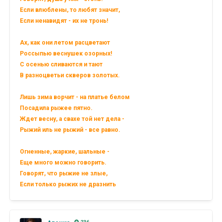
Если влюблены, то любят значит,
Если ненавидят - их не тронь!
Ах, как они летом расцветают
Россыпью веснушек озорных!
С осенью сливаются и тают
В разноцветьи скверов золотых.
Лишь зима ворчит - на платье белом
Посадила рыжее пятно.
Ждет весну, а свахе той нет дела -
Рыжий иль не рыжий - все равно.
Огненные, жаркие, шальные -
Еще много можно говорить.
Говорят, что рыжие не злые,
Если только рыжих не дразнить