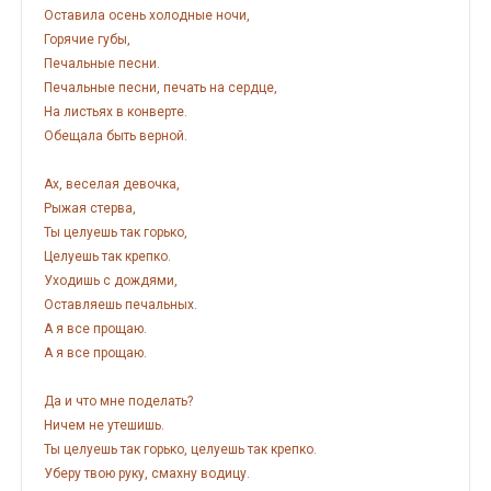
Оставила осень холодные ночи,
Горячие губы,
Печальные песни.
Печальные песни, печать на сердце,
На листьях в конверте.
Обещала быть верной.
Ах, веселая девочка,
Рыжая стерва,
Ты целуешь так горько,
Целуешь так крепко.
Уходишь с дождями,
Оставляешь печальных.
А я все прощаю.
А я все прощаю.
Да и что мне поделать?
Ничем не утешишь.
Ты целуешь так горько, целуешь так крепко.
Уберу твою руку, смахну водицу.