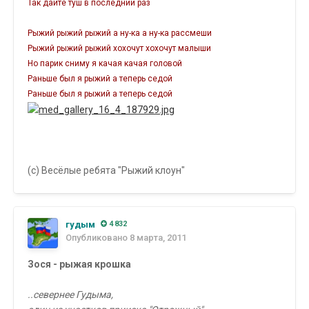
Так дайте туш в последний раз
Рыжий рыжий рыжий а ну-ка а ну-ка рассмеши
Рыжий рыжий рыжий хохочут хохочут малыши
Но парик сниму я качая качая головой
Раньше был я рыжий а теперь седой
Раньше был я рыжий а теперь седой
(с) Весёлые ребята "Рыжий клоун"
гудым
4 832
Опубликовано
8 марта, 2011
Зося - рыжая крошка
..севернее Гудыма,