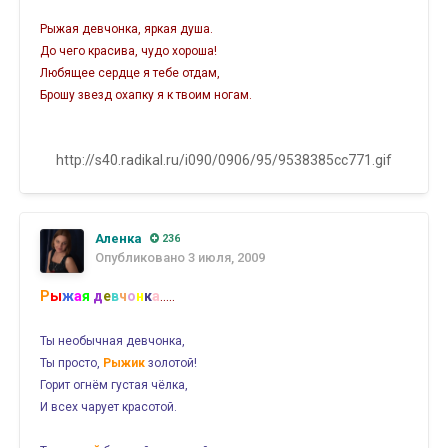
Рыжая девчонка, яркая душа.
До чего красива, чудо хороша!
Любящее сердце я тебе отдам,
Брошу звезд охапку я к твоим ногам.
http://s40.radikal.ru/i090/0906/95/9538385cc771.gif
Аленка
236
Опубликовано
3 июля, 2009
Р
ы
ж
а
я
д
е
в
ч
о
н
к
а
.....
Ты необычная девчонка,
Ты просто,
Рыжик
золотой!
Горит огнём густая чёлка,
И всех чарует красотой.