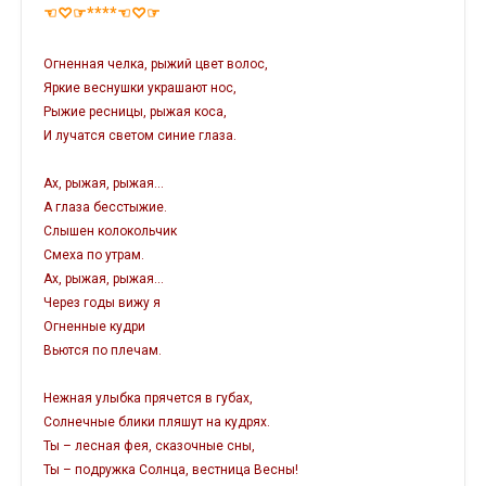
☜♡☞****
☜♡☞
Огненная челка, рыжий цвет волос,
Яркие веснушки украшают нос,
Рыжие ресницы, рыжая коса,
И лучатся светом синие глаза.
Ах, рыжая, рыжая...
А глаза бесстыжие.
Слышен колокольчик
Смеха по утрам.
Ах, рыжая, рыжая...
Через годы вижу я
Огненные кудри
Вьются по плечам.
Нежная улыбка прячется в губах,
Солнечные блики пляшут на кудрях.
Ты – лесная фея, сказочные сны,
Ты – подружка Солнца, вестница Весны!