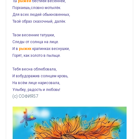
Ты
рыжей
бестией весенней,
Порхаешь,словно мотылёк.
Для всех людей обыкновенных,
Твой образ сказочный, далёк.
Твои весенние татушки,
Следы от солнца на лице.
И в
рыжих
крапинках веснушки,
Горят, как золото в пыльце.
Тебя весна облюбовала,
И взбудоражив солнцем кровь,
На всём лице нарисовала,
Улыбку, радость и любовь!
(с) СОФИЯ57