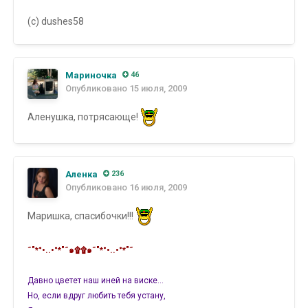
(с) dushes58
Мариночка
46
Опубликовано
15 июля, 2009
Аленушка, потрясающе!
Аленка
236
Опубликовано
16 июля, 2009
Маришка, спасибочки!!!
˜"*°•..•°*"˜๑۩۩๑˜"*°•..•°*"˜
Давно цветет наш иней на виске…
Но, если вдруг любить тебя устану,