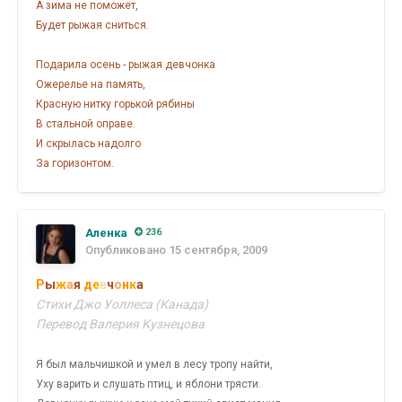
А зима не поможет,
Будет рыжая сниться.
Подарила осень - рыжая девчонка
Ожерелье на память,
Красную нитку горькой рябины
В стальной оправе.
И скрылась надолго
За горизонтом.
Аленка
236
Опубликовано
15 сентября, 2009
Р
ы
ж
а
я
д
е
в
ч
о
н
к
а
Стихи Джо Уоллеса (Канада)
Перевод Валерия Кузнецова
Я был мальчишкой и умел в лесу тропу найти,
Уху варить и слушать птиц, и яблони трясти.