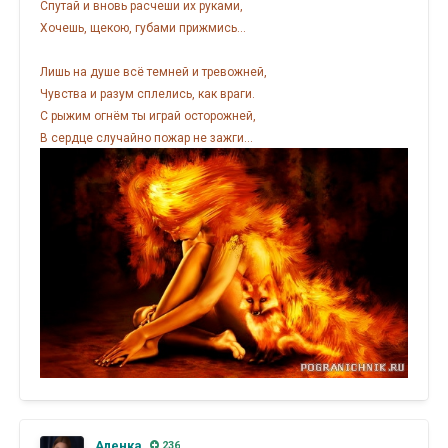
Спутай и вновь расчеши их руками,
Хочешь, щекою, губами прижмись...
Лишь на душе всё темней и тревожней,
Чувства и разум сплелись, как враги.
С рыжим огнём ты играй осторожней,
В сердце случайно пожар не зажги...
Аленка
236