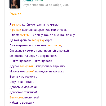
Аленка
236
Опубликовано
23 декабря, 2009
Рыжее
Я
рыжим
котёнком гуляла по крыше.
Я
рыжей
девчонкой дразнила мальчишек.
С псом
рыжим
– к венцу. Как во сне. Как по сну.
Да там уронила
веснушку
одну…
А та закружилась осенним
листочком
,
Спускаясь к земле ненаписанной строчкой.
Её подхватил серый ветер печали.
Они танцевали! Они танцевали…
Другие
веснушки
– как росчерк перчатки –
Морковкою
рыжей
всходили на грядках.
Весна – за тоскою…
Секундой – года…
Довольно морковки!
Довольно стаканов!
Веснушки
, вернитесь!
И будьте всегда –