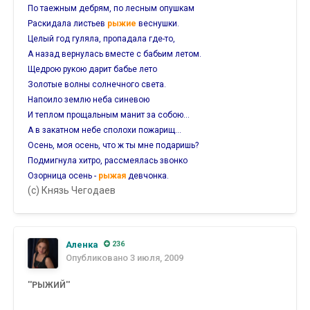
По таежным дебрям, по лесным опушкам
Раскидала листьев
рыжие
веснушки.
Целый год гуляла, пропадала где-то,
А назад вернулась вместе с бабьим летом.
Щедрою рукою дарит бабье лето
Золотые волны солнечного света.
Напоило землю неба синевою
И теплом прощальным манит за собою...
А в закатном небе сполохи пожарищ...
Осень, моя осень, что ж ты мне подаришь?
Подмигнула хитро, рассмеялась звонко
Озорница осень -
рыжая
девчонка.
(с) Князь Чегодаев
Аленка
236
Опубликовано
3 июля, 2009
''РЫЖИЙ''