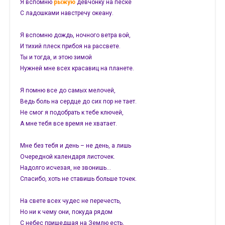
Я вспомню
рыжую
девчонку на песке
С ладошками навстречу океану.
Я вспомню дождь, ночного ветра вой,
И тихий плеск прибоя на рассвете.
Ты и тогда, и этою зимой
Нужней мне всех красавиц на планете.
Я помню все до самых мелочей,
Ведь боль на сердце до сих пор не тает.
Не смог я подобрать к тебе ключей,
А мне тебя все время не хватает.
Мне без тебя и день – не день, а лишь
Очередной календаря листочек.
Надолго исчезая, не звонишь…
Спасибо, хоть не ставишь больше точек.
На свете всех чудес не перечесть,
Но ни к чему они, покуда рядом
С небес пришедшая на Землю есть,