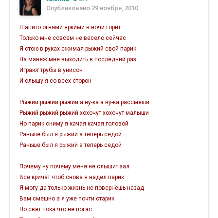
Опубликовано
29 ноября, 2010
Шапито огнями яркими в ночи горит
Только мне совсем не весело сейчас
Я стою в руках сжимая рыжий свой парик
На манеж мне выходить в последний раз
Играют трубы в унисон
И слышу я со всех сторон
Рыжий рыжий рыжий а ну-ка а ну-ка рассмеши
Рыжий рыжий рыжий хохочут хохочут малыши
Но парик сниму я качая качая головой
Раньше был я рыжий а теперь седой
Раньше был я рыжий а теперь седой
Почему ну почему меня не слышит зал
Все кричат чтоб снова я надел парик
Я могу да только жизнь не повернёшь назад
Вам смешно а я уже почти старик
Но свет пока что не погас