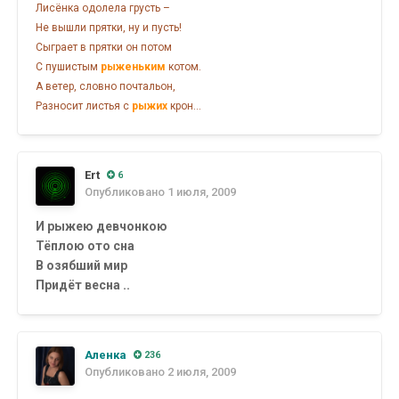
Лисёнка одолела грусть –
Не вышли прятки, ну и пусть!
Сыграет в прятки он потом
С пушистым
рыженьким
котом.
А ветер, словно почтальон,
Разносит листья с
рыжих
крон...
Ert
6
Опубликовано
1 июля, 2009
И рыжею девчонкою
Тёплою ото сна
В озябший мир
Придёт весна ..
Аленка
236
Опубликовано
2 июля, 2009