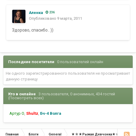
Аленка
236
Опубликовано
9 марта, 2011
Здорово, спасибо.. ))
Последние посетители
0 пользователей онлайн
Ни одного зарегистрированного пользователя не просматривает
данную страницу
Кто в онлайне
3 пользователя
, 0 анонимных, 434 гостей
(Посмотреть всех)
Артур О
Shultz
Бч-4 Волга
Главная
Блоги
General
★☆★Рыжая Девчонка★☆★
Ры