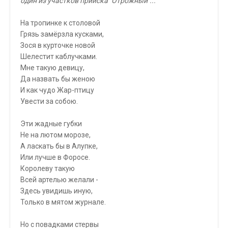
один из участков прииска "Отрожный"...
На тропинке к столовой
Грязь замёрзла кусками,
Зося в курточке новой
Шелестит каблучками.
Мне такую девицу,
Да назвать бы женою
И как чудо Жар-птицу
Увести за собою.
Эти жадные губки
Не на лютом морозе,
А ласкать бы в Алупке,
Или лучше в Форосе.
Королеву такую
Всей артелью желали -
Здесь увидишь иную,
Только в мятом журнале.
Но с повадками стервы