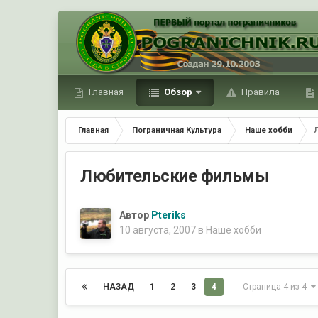
Главная
Обзор
Правила
Главная
Пограничная Культура
Наше хобби
Любительские фильмы
Автор
Pteriks
10 августа, 2007
в
Наше хобби
НАЗАД
1
2
3
4
Страница 4 из 4