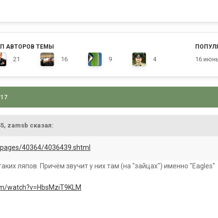
П АВТОРОВ ТЕМЫ
ПОПУЛ
21
16
9
4
16 июн
017
:55, zamsb сказал:
t/pages/40364/4036439.shtml
таких ляпов. Причём звучит у них там (на "зайцах") именно "Eagles"
com/watch?v=HbsMziT9KLM