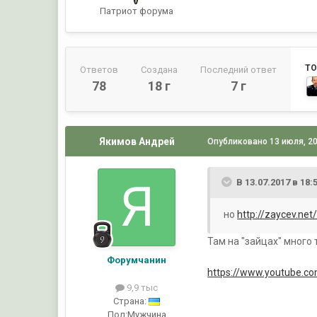
Патриот форума
ТО
Ответов
Создана
Последний ответ
78
18 г
7 г
Якимов Андрей
Опубликовано
13 июля, 2
В 13.07.2017 в 18
но
http://zaycev.ne
Там на "зайцах" много 
Форумчанин
https://www.youtube.
9,9 тыс
Страна:
Пол:
Мужчина