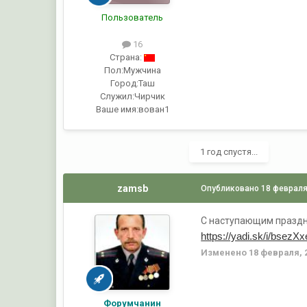
Пользователь
16
Страна:
Пол:
Мужчина
Город:
Таш
Служил:
Чирчик
Ваше имя:
вован1
1 год спустя...
zamsb
Опубликовано
18 февраля
С наступающим празд
https://yadi.sk/i/bse
Изменено
18 февраля, 
Форумчанин