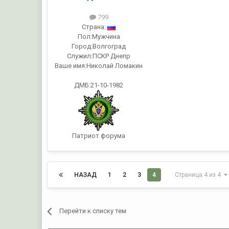
799
Страна:
Пол:
Мужчина
Город:
Волгоград
Служил:
ПСКР Днепр
Ваше имя:
Николай Ломакин
ДМБ:21-10-1982
Патриот форума
НАЗАД
1
2
3
4
Страница 4 из 4
Перейти к списку тем