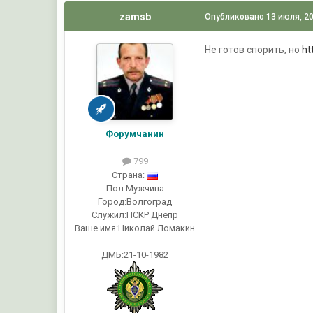
zamsb
Опубликовано
13 июля, 2
Не готов спорить, но
ht
Форумчанин
799
Страна:
Пол:
Мужчина
Город:
Волгоград
Служил:
ПСКР Днепр
Ваше имя:
Николай Ломакин
ДМБ:21-10-1982