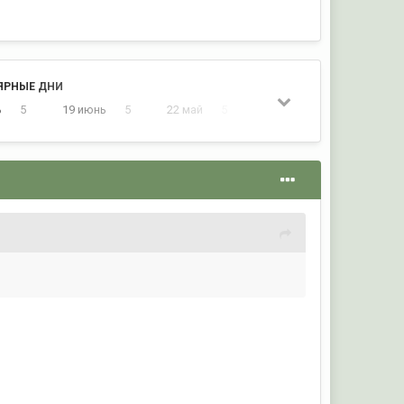
ЯРНЫЕ ДНИ
ь
5
19 июнь
5
22 май
5
26 нояб
4