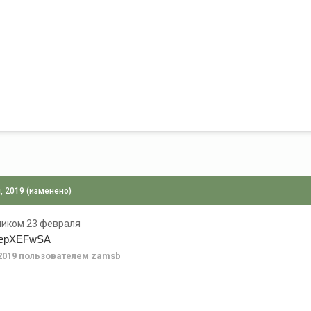
, 2019
(изменено)
ником 23 февраля
zXxepXEFwSA
2019
пользователем zamsb