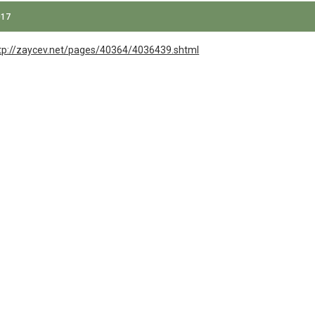
017
tp://zaycev.net/pages/40364/4036439.shtml