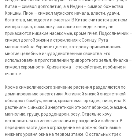
Китае – символ долголетия, а в Индии – символ божества
Кришны. Пион – символ мужского начала, власти, удачи,
богатства, молодости и счастья. В Китае считается цветком
императоров, поскольку, согласно легенде, к нему не
прикасаются никакие насекомые, кроме пчёл. Подсолнечник –
символ долгой жизни и стремления к Солнцу. Рута –
магический на Украине цветок, которому приписывались
многие целебные и чудодейственные свойства. Его
использовали в приготовлении приворотного зелья. Фиалка –
символ скромности. Хризантема – спокойствие, изобилие и
счастье.
Кроме символического значение растения разделяются по
доминированию энергетики. Активной янской энергетикой
обладают бамбук, вишня, хризантема, орхидея, пион, ива. К
растениям с иньской энергетикой относят абрикос, жасмин,
магнолию, грушу, рододендрон, розу. Отдельно хочу
остановиться на использовании ограждений и заборов. В
передней части дома ограждение не должно быть выше
нижнего уровня окна на первом этаже. С остальных трех