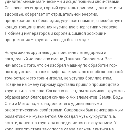
удивительными магическими и исцеляющими свой-ствами.
Согласно легендам, горный хрусталь приносит долголетие и
здоровье, оберегает от отрицательной энергии,
предохраняет от бесплодия, улучшает память, способствует
концентрации внимания и усилению энергетики человека.
Любимец императоров и королей, символ роскоши и
процветания – хрусталь всегда был в моде.
Новую жизнь хрусталю дал поистине легендарный и
загадочный человек по имени Даниэль Сваровски. Все
началось с того, что он изобрел машину по обработке гор-
ного хрусталя: станок шлифовал кристалл с необыкновенной
точностью и его грани играли, не уступая бриллиантам.
Позднее на смену горному хрусталю пришло производство
хрустального стекла. Согласно легендам алхимиков, хрусталь
образовался благодаря слиянию 4-х элементов: Земли, Воды,
Огня и Металла, что наделяет его удивительными
энергетическими свойствами. Сваровски был неисправимым
романтиком и музыкантом. Он создал музыку хрусталя, а,
кстати, качество хрусталя определяется его звучанием. У
хорошего хрусталя звук после удара должен длиться на