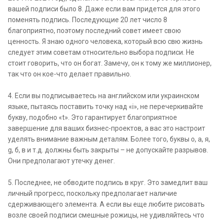
вашей подписи было 8. Даже если вам придется для этого
поменять подпись. Последующие 20 лет число 8
благоприятно, поэтому последний совет имеет свою
ценность. Я знаю одного человека, который всю свю жизнь
следует этим советам относительно выбора подписи. Не
стоит говорить, что он богат. Замечу, он к тому же миллионер,
так что он кое-что делает правильно.
4. Если вы подписываетесь на английском или украинском
языке, пытаясь поставить точку над «i», не перечеркивайте
букву, подобно «t». Это гарантирует благоприятное
завершение для ваших бизнес-проектов, а вас это настроит
уделять внимание важным деталям. Более того, буквы o, а, я,
g, б, в и т.д. должны быть закрыты – не допускайте разрывов.
Они предполагают утечку денег.
5. Последнее, не обводите подпись в круг. Это замедлит ваш
личный прогресс, поскольку предполагает наличие
сдерживающего элемента. А если вы еще любите рисовать
возле своей подписи смешные рожицы, не удивляйтесь что