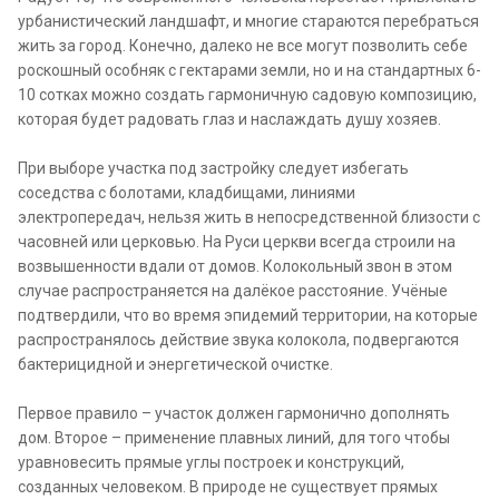
урбанистический ландшафт, и многие стараются перебраться
жить за город. Конечно, далеко не все могут позволить себе
роскошный особняк с гектарами земли, но и на стандартных 6-
10 сотках можно создать гармоничную садовую композицию,
которая будет радовать глаз и наслаждать душу хозяев.
При выборе участка под застройку следует избегать
соседства с болотами, кладбищами, линиями
электропередач, нельзя жить в непосредственной близости с
часовней или церковью. На Руси церкви всегда строили на
возвышенности вдали от домов. Колокольный звон в этом
случае распространяется на далёкое расстояние. Учёные
подтвердили, что во время эпидемий территории, на которые
распространялось действие звука колокола, подвергаются
бактерицидной и энергетической очистке.
Первое правило – участок должен гармонично дополнять
дом. Второе – применение плавных линий, для того чтобы
уравновесить прямые углы построек и конструкций,
созданных человеком. В природе не существует прямых