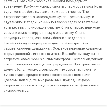
растения. Базилик и чеснок защищают помидоры от
вредителей. Клубнику хорошо сажать рядом со свеклой. Розы
будут меньше болеть, если рядом растет чеснок. Тлю
отпугивает укроп, а колорадских жуков – репчатый лук и
одуванчики. В традиционных китайских садах обязательно
есть деревья, приносящие счастье. Слива, персик, плакучие
ивы, они символизируют янскую энергетику. Очень
популярны тополя, магнолии и банановые деревья.
Китайский сад не перегружен цветовой пестротой его
расцветка очень сдержанная. Основное внимание уделяется
форме растений и игре света и тени. В китайском саду вы не
встретите классических английских травяных газонов, так как
это противоречит принципам природности. Пространство не
должно быть пустым, а если вы хотите высадить газон, то
лучше отдать предпочтение разнотравью с полевыми
цветами. Как видите, мир растений и природных форм
открывает богатое поле для реализации ваших фантазий и
экспериментов.