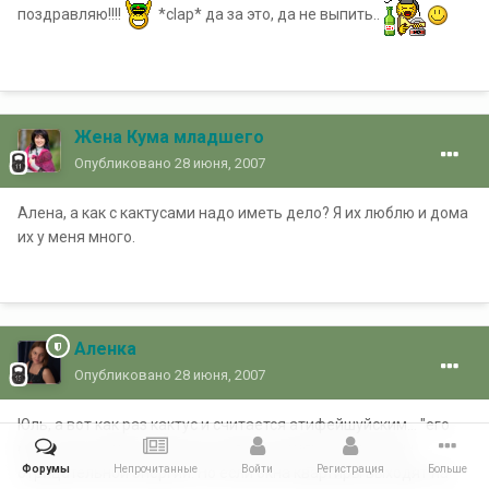
поздравляю!!!!
*clap* да за это, да не выпить..
Жена Кума младшего
Опубликовано
28 июня, 2007
Алена, а как с кактусами надо иметь дело? Я их люблю и дома
их у меня много.
Аленка
Опубликовано
28 июня, 2007
Юль, а вот как раз кактус и считается атифейшуйским... "его
многочисленные колючки распространяют мини-дозы
Форумы
Непрочитанные
Войти
Регистрация
Больше
отрицательной энергии. Но если окна квартиры выходят на