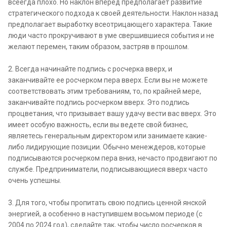
всеегда плохо. Но наклон вперед предполагает развитие
стратегического подхода к своей деятельности. Наклон назад
предполагает выработку всеотрицающего характера. Такие
люди часто прокручивают в уме свершившиеся события и не
желают перемен, таким образом, застряв в прошлом.
2. Всегда начинайте подпись с росчерка вверх, и
заканчивайте ее росчерком пера вверх. Если вы не можете
соответствовать этим требованиям, то, по крайней мере,
заканчивайте подпись росчерком вверх. Это подпись
процветания, что призывает вашу удачу вести вас вверх. Это
имеет особую важность, если вы ведете свой бизнес,
являетесь генеральным директором или занимаете какие-
либо лидирующие позиции. Обычно менеждеров, которые
подписываются росчерком пера вниз, нечасто продвигают по
службе. Предприниматели, подписывающиеся вверх часто
очень успешны.
3. Для того, чтобы пропитать свою подпись ценной янской
энергией, а особенно в наступившем восьмом периоде (с
2004 по 2024 год), сделайте так, чтобы число росчерков в