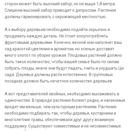
сторон может быть высокий забор, но не выше 1,8 метра.
Слишком высокий забор приводит к депрессии. Растения
должны гармонировать с окружающей местностью.
А к выбору деревьев необходимо подойти серьезно и
продумать каждую деталь. Не стоит злоупотреблять
фруктовыми деревьями. Конечно, весной они наполнят ваш
сад красотой цветения и ароматом, но осенью доставят
много хлопот по уборке урожая. Плодовых растений должно
быть такое количество, чтобы вашей семье было по силам
собрать плоды, иначе они будут падать, гнить и ухудшать Ци
сада. Деревья должны расти естественно. В групповых
посадках должно быть нечетное количество деревьев.
А вот представителей хвойных, необходимо высаживать в
одиночестве. В природе растения болеют редко, и насекомые
вредят им меньше, чем культурным растениям. Растения
необходимо подбирать так, чтобы деревья, кустарники и
многолетние травы, обеспечивали друг другу взаимную
поддержку. Существуют совместимые и не несовместимые