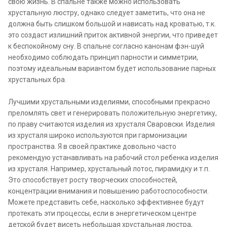
свою жизнь. В спальне также можно использовать
хрустальную люстру, однако следует заметить, что она не
должна быть слишком большой и нависать над кроватью, т.к.
это создаст излишний приток активной энергии, что приведет
к беспокойному сну. В спальне согласно канонам фэн-шуй
необходимо соблюдать принцип парности и симметрии,
поэтому идеальным вариантом будет использование парных
хрустальных бра.
Лучшими хрустальными изделиями, способными прекрасно
преломлять свет и генерировать положительную энергетику,
по праву считаются изделия из хрусталя Сваровски. Изделия
из хрусталя широко используются при гармонизации
пространства. Я в своей практике довольно часто
рекомендую устанавливать на рабочий стол ребенка изделия
из хрусталя. Например, хрустальный лотос, пирамидку и т.п.
Это способствует росту творческих способностей,
концентрации внимания и повышению работоспособности.
Можете представить себе, насколько эффективнее будут
протекать эти процессы, если в энергетическом центре
детской будет висеть небольшая хрустальная люстра,