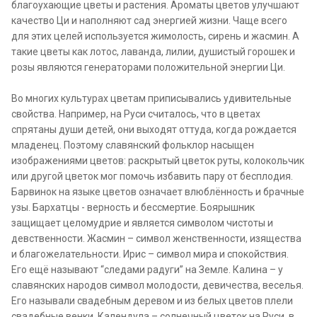
благоухающие цветы и растения. Ароматы цветов улучшают
качество Ци и наполняют сад энергией жизни. Чаще всего
для этих целей используется жимолость, сирень и жасмин. А
такие цветы как лотос, лаванда, лилии, душистый горошек и
розы являются генераторами положительной энергии Ци.
Во многих культурах цветам приписывались удивительные
свойства. Например, на Руси считалось, что в цветах
спрятаны души детей, они выходят оттуда, когда рождается
младенец. Поэтому славянский фольклор насыщен
изображениями цветов: раскрытый цветок руты, колокольчик
или другой цветок мог помочь избавить пару от бесплодия.
Барвинок на языке цветов означает влюблённость и брачные
узы. Бархатцы - верность и бессмертие. Боярышник
защищает целомудрие и является символом чистоты и
девственности. Жасмин – символ женственности, изящества
и благожелательности. Ирис – символ мира и спокойствия.
Его ещё называют “следами радуги” на Земле. Калина – у
славянских народов символ молодости, девичества, веселья.
Его называли свадебным деревом и из белых цветов плели
свадебные венки. Календула – солнечный цветок на Руси, в