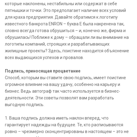
которые наклонены, нестабильны или содержат в себе
пятнышки и точки. Это предполагает наличие всех условий
для краха предприятия. Давайте обратимся к логотипу
известного банкрота ENRON – буква Е была накренена так,
словно всегда готова обрушиться – и, конечно же, фирма и
обрушилась! Поближе к дому – обращали ли вы внимание на
логотипы компаний, строящих и разрабатывающих
жилищные проекты? Здесь, поистине находится объяснение
всех выдающихся успехов и провалов.
Подпись, приносящая процветание
Способ, которым вы ставите свою подпись, имеет поистине
огромное влияние на вашу удачу, особенно на карьеру и
бизнес. Ведь автограф так часто используется в бизнес-
деятельности. Эти советы позволят вам разработать
выгодную подпись.
1. Ваша подпись должна иметь наклон вперед, что
гарантирует надежды на будущее. Те, кто расписываются
ровно – чрезмерно сконцентрированы в настоящем – это не