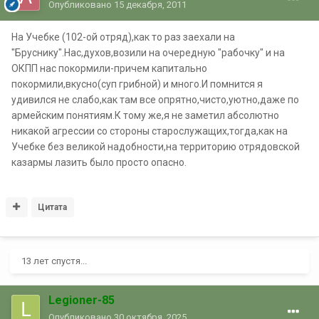
Опубликовано
15 декабря, 2011
На Учебке (102-ой отряд),как то раз заехали на
"Бруснику".Нас,духов,возили на очередную "рабочку" и на
ОКПП нас покормили-причем капитально
покормили,вкусно(суп грибной) и много.И помнится я
удивился не слабо,как там все опрятно,чисто,уютно,даже по
армейским понятиям.К тому же,я не заметил абсолютно
никакой агрессии со стороны старослужащих,тогда,как на
Учебке без великой надобности,на территорию отрядовской
казармы лазить было просто опасно.
Цитата
13 лет спустя...
Legioner-85
Опубликовано
30 октября, 2025