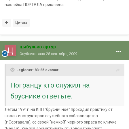
наклейка ПОРТАЛА приклеена...
Цитата
цыбулько артур
Опубликовано
28 сентября, 2009
Legioner-83-85 сказал:
Погранцу кто служил на
бруснике ответьте.
Летом 1991г. на КПП "брусничное" проходил практику от
школы инструкторов служебного собаководства
(г.Сортавала), со своей "немкой" черного окраса по кличке
"Найда". Учился досматривать грузовой транспорт.