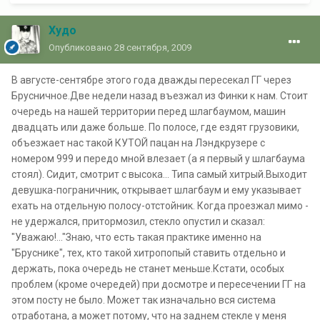
Худо
Опубликовано
28 сентября, 2009
В августе-сентябре этого года дважды пересекал ГГ через
Брусничное.Две недели назад въезжал из Финки к нам. Стоит
очередь на нашей территории перед шлагбаумом, машин
двадцать или даже больше. По полосе, где ездят грузовики,
объезжает нас такой КУТОЙ пацан на Лэндкрузере с
номером 999 и передо мной влезает (а я первый у шлагбаума
стоял). Сидит, смотрит с высока... Типа самый хитрый.Выходит
девушка-пограничник, открывает шлагбаум и ему указывает
ехать на отдельную полосу-отстойник. Когда проезжал мимо -
не удержался, притормозил, стекло опустил и сказал:
"Уважаю!..."Знаю, что есть такая практике именно на
"Бруснике", тех, кто такой хитропопый ставить отдельно и
держать, пока очередь не станет меньше.Кстати, особых
проблем (кроме очередей) при досмотре и пересечении ГГ на
этом посту не было. Может так изначально вся система
отработана, а может потому, что на заднем стекле у меня