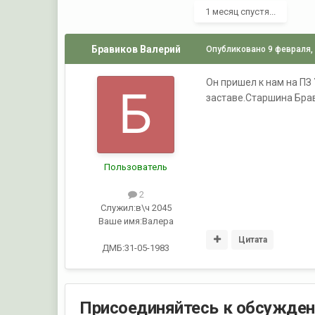
1 месяц спустя...
Бравиков Валерий
Опубликовано
9 февраля,
Он пришел к нам на ПЗ 
заставе.Старшина Бра
Пользователь
2
Служил:
в\ч 2045
Ваше имя:
Валера
Цитата
ДМБ:31-05-1983
Присоединяйтесь к обсужде