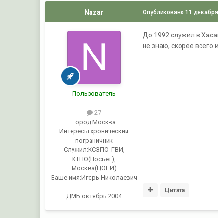
Nazar
Опубликовано
11 декабря
До 1992 служил в Хасан
не знаю, скорее всего 
Пользователь
27
Город:
Москва
Интересы:
хронический
пограничник
Служил:
КСЗПО, ГВИ,
КТПО(Посьет),
Москва(ЦОПИ)
Ваше имя:
Игорь Николаевич
Цитата
ДМБ:октябрь 2004