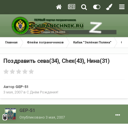
Главная
Флейм пограничников
Кабак "Зелёная Поляна"
С Д
Поздравить сева(34), Chex(43), Нина(31)
Автор
GEP-51
3 мая, 2007
в
С Днём Рождения!
GEP-51
Опубликовано
3 мая, 2007