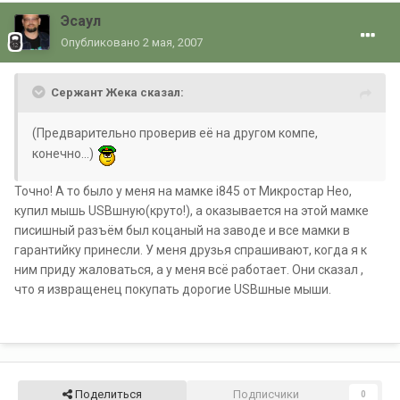
Эсаул
Опубликовано
2 мая, 2007
Сержант Жека сказал:
(Предварительно проверив её на другом компе,
конечно...)
Точно! А то было у меня на мамке i845 от Микростар Нео,
купил мышь USBшную(круто!), а оказывается на этой мамке
писишный разъём был коцаный на заводе и все мамки в
гарантийку принесли. У меня друзья спрашивают, когда я к
ним приду жаловаться, а у меня всё работает. Они сказал ,
что я извращенец покупать дорогие USBшные мыши.
Поделиться
Подписчики
0