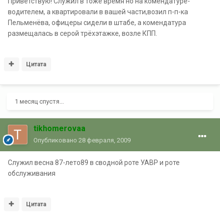
Приветствую! Служил в тоже время но на комендатуре-
водителем, а квартировали в вашей части,возил п-п-ка
Пельменёва, офицеры сидели в штабе, а комендатура
размещалась в серой трёхэтажке, возле КПП.
Цитата
1 месяц спустя...
tikhomerovaa
Опубликовано
28 февраля, 2009
Служил весна 87-лето89 в сводной роте УАВР и роте
обслуживания
Цитата