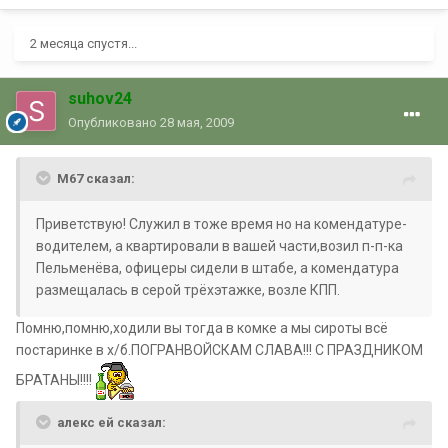
2 месяца спустя...
suhov24
Опубликовано
28 мая, 2009
М67 сказал:
Приветствую! Служил в тоже время но на комендатуре-
водителем, а квартировали в вашей части,возил п-п-ка
Пельменёва, офицеры сидели в штабе, а комендатура
размещалась в серой трёхэтажке, возле КПП.
Помню,помню,ходили вы тогда в комке а мы сироты всё
постаринке в х/б.ПОГРАНВОЙСКАМ СЛАВА!!! С ПРАЗДНИКОМ
БРАТАНЫ!!!!
алекс ей сказал: