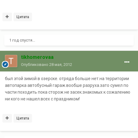
Цитата
1 год спустя...
tikhomerovaa
Опубликовано
28 мая, 2012
был этой зимой в озерске. отряда больше нет.на территории
автопарка автобусный гараж.вообше разруха.зато сумел по
части походить пока сторож не засек.знакомых к сожалению
ни кого не нашел.всех с праздником!
Цитата