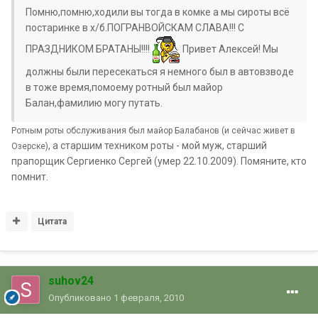
Помню,помню,ходили вы тогда в комке а мы сироты всё
постаринке в х/б.ПОГРАНВОЙСКАМ СЛАВА!!! С
ПРАЗДНИКОМ БРАТАНЫ!!!!
Привет Алексей! Мы
должны были пересекаться я немного был в автовзводе
в тоже время,помоему ротный был майор
Балан,фамилию могу путать.
Ротным роты обслуживания был майор Балабанов (и сейчас живет в
, а старшим техником роты - мой муж, старший
Озерске)
прапорщик Сергиенко Сергей (умер 22.10.2009). Помяните, кто
помнит.
Цитата
suhov24
Опубликовано
1 февраля, 2010