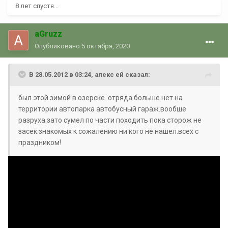
8 лет спустя...
aGruzz
Опубликовано
5 октября, 2020
В 28.05.2012 в 03:24, алекс ей сказал:
был этой зимой в озерске. отряда больше нет.на
территории автопарка автобусный гараж.вообше
разруха.зато сумел по части походить пока сторож не
засек.знакомых к сожалению ни кого не нашел.всех с
праздником!