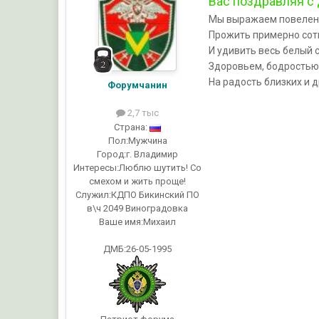
Вас поздравляя с
Мы выражаем повелен
Прожить примерно сот
И удивить весь белый 
Здоровьем, бодростью
Hа радость близких и д
Форумчанин
2,7 тыс
Страна:
Пол:
Мужчина
Город:
г. Владимир
Интересы:
Люблю шутить! Со
смехом и жить проще!
Служил:
КДПО Бикинский ПО
в\ч 2049 Виноградовка
Ваше имя:
Михаил
ДМБ:26-05-1995