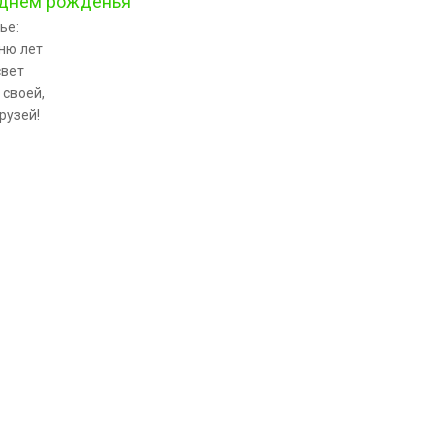
 днём рожденья
ье:
ню лет
свет
 своей,
рузей!