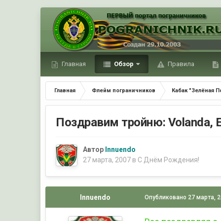
Главная
Обзор
Правила
Главная
Флейм пограничников
Кабак "Зелёная П
Поздравим тройню: Volandа, 
Автор
Innuendo
27 марта, 2007
в
С Днём Рождения!
Innuendo
Опубликовано
27 марта, 