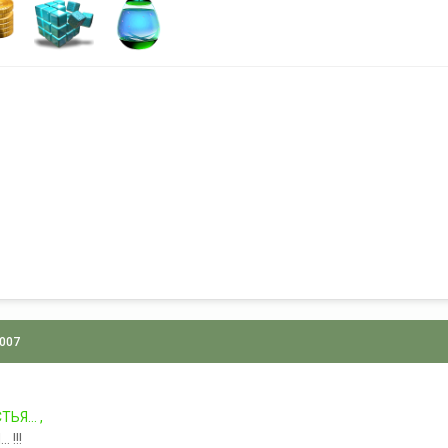
2007
Я... ,
 !!!