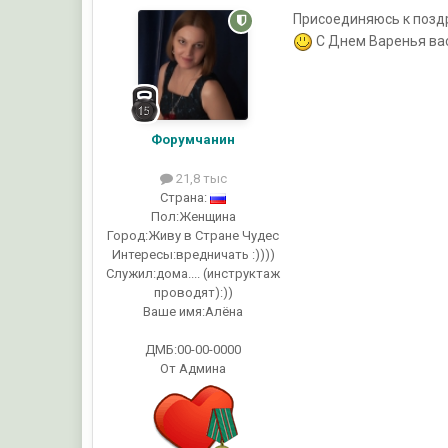
Присоединяюсь к поздра
С Днем Варенья вас
Форумчанин
21,8 тыс
Страна:
Пол:
Женщина
Город:
Живу в Стране Чудес
Интересы:
вредничать :))))
Служил:
дома.... (инструктаж
проводят):))
Ваше имя:
Алёна
ДМБ:00-00-0000
От Админа