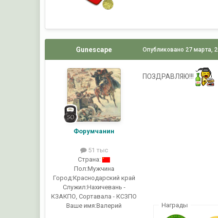
Gunescape
Опубликовано
27 марта, 
ПОЗДРАВЛЯЮ!!!
Форумчанин
51 тыс
Страна:
Пол:
Мужчина
Город:
Краснодарский край
Служил:
Нахичевань -
КЗАКПО, Сортавала - КСЗПО
Награды
Ваше имя:
Валерий