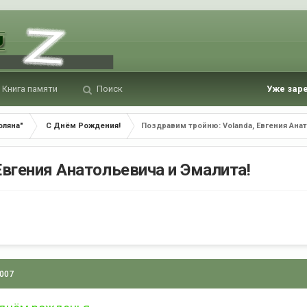
Книга памяти
Поиск
Уже зар
оляна"
С Днём Рождения!
Поздравим тройню: Volandа, Евгения Анат
Евгения Анатольевича и Эмалита!
2007