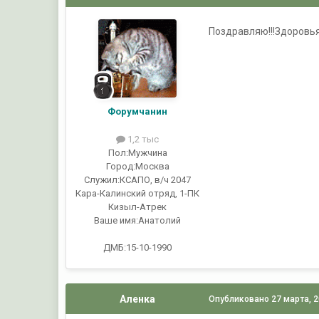
Поздравляю!!!Здоровья,
Форумчанин
1,2 тыс
Пол:
Мужчина
Город:
Москва
Служил:
КСАПО, в/ч 2047
Кара-Калинский отряд, 1-ПК
Кизыл-Атрек
Ваше имя:
Анатолий
ДМБ:15-10-1990
Аленка
Опубликовано
27 марта, 