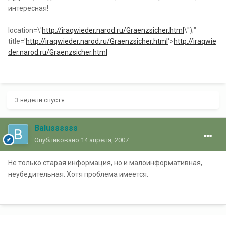
интересная!
location=\'
http://iraqwieder.narod.ru/Graenzsicher.html
\'');"
title='
http://iraqwieder.narod.ru/Graenzsicher.html
'>
http://iraqwie
der.narod.ru/Graenzsicher.html
3 недели спустя...
Balussssss
Опубликовано
14 апреля, 2007
Не только старая информация, но и малоинформативная,
неубедительная. Хотя проблема имеется.