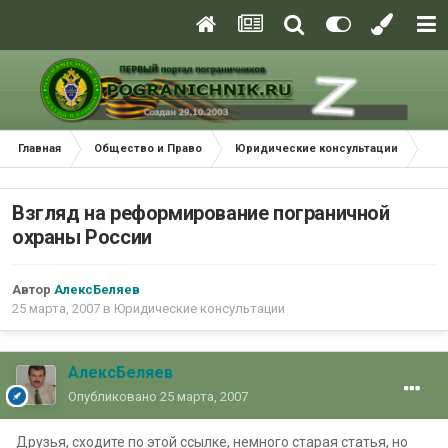
Главная
Общество и Право
Юридические консультации
Взг
Взгляд на реформирование пограничной
охраны России
Автор
АлексБеляев
25 марта, 2007
в
Юридические консультации
АлексБеляев
Опубликовано
25 марта, 2007
Друзья, сходите по этой ссылке, немного старая статья, но