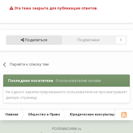
Эта тема закрыта для публикации ответов.
Поделиться
Подписчики
0
Перейти к списку тем
Последние посетители
0 пользователей онлайн
Ни одного зарегистрированного пользователя не просматривает
данную страницу
Главная
Общество и Право
Юридические консультации
Взг
POGRANICHNIK.ru