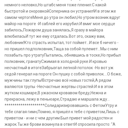
немного неловко,Но штабс меня тоже пленил:С какой
быстротой и сноровкойСоперника он устранил!И в этом же
самом чертогеМеня до утра он любил,Но утром возник вдруг
майор на пороге -И саблей его изрубил.И вмиг мое сердце
забилось,Пожаром душа занялась,Я сразу в майора
влюбиласьИ тут же ему отдалась.Вот это, скажу вам,
любовник!Кто страсть испытал, тот поймет…И все б ничего -
но пришел подполковник,Таща за собой пулемет...Мы с ним
позабыть про утратуПытались, обнявшись в тоске,Но прибыл
полковник, гранатуСжимая в холодной руке.И кровью
несчастный в итогеЗабрызгал лепной потолок -Но вот уж
седой генерал на пороге:Он пушку с собой приволок.…О боже,
мужчины так глупы!Встречаю всё новых гостей,А рядом
валяются трупы -Несчастные жертвы страстей.И я в этом
жутком кошмаре,В ужасном кровавом бреду,Нежна и
прекрасна, лежу в пеньюаре,Страдаю и маршала жду…
********************Солидаризировавшись с ФетомУтру и
тебе слагая гимн,Помню, я пришёл к тебе с приветом,Лишь с
приветом - и ни с чем другим.Был привет мой радостен и
жарок.Ты же брови вскинула в ответИ спросила просто: "А