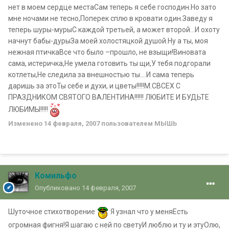
нет в моем сердце местаСам теперь я себе господин.Но зато
мне ночами не тесно,Поперек сплю в кровати один.Заведу я
теперь шуры-мурыС каждой третьей, а может второй...И охоту
начнут бабы-дурыЗа моей холостяцкой душой.Ну а ты, моя
нежная птичкаВсе что было –прошло, не взыщи!Виновата
сама, истеричка,Не умела готовить ты щи,У тебя подгорали
котлеты,Не следила за внешностью ты....И сама теперь
даришь за этоТы себе и духи, и цветы!!!!!М.СВСЕХ С
ПРАЗДНИКОМ СВЯТОГО ВАЛЕНТИНА!!!!!! ЛЮБИТЕ И БУДЬТЕ
ЛЮБИМЫ!!!!!
Изменено
14 февраля, 2007
пользователем МЫШЬ
Комильфо
Опубликовано
14 февраля, 2007
Шуточное стихотворение
Я узнал что у меняЕсть
огромная фигня!Я шагаю с ней по светуИ люблю и ту и этуОлю,