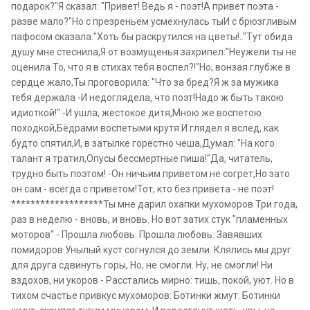
подарок?"Я сказал: "Привет! Ведь я - поэт!А привет поэта -
разве мало?"Но с презреньем усмехнулась тыИ с брюзгливым
пафосом сказала:"Хоть бы раскрутился на цветы!.."Тут обида
душу мне стеснила,Я от возмущенья захрипел:"Неужели ты не
оценила То, что я в стихах тебя воспел?!"Но, вонзая глубже в
сердце жало,Ты проговорила: "Что за бред?Я ж за мужика
тебя держала -И недоглядела, что поэт!Надо ж быть такою
идиоткой!" -И ушла, жестокое дитя,Мною же воспетою
походкой,Бёдрами воспетыми крутя.И глядел я вслед, как
будто спятил,И, в затылке горестно чеша,Думал: "На кого
талант я тратил,Опусы бессмертные пиша!"Да, читатель,
трудно быть поэтом! -Он ничьим приветом не согрет,Но зато
он сам - всегда с приветом!Тот, кто без привета - не поэт!
*******************Ты мне дарил охапки мухоморов Три года,
раз в неделю - вновь, и вновь. Но вот затих стук "пламенных
моторов" - Прошла любовь. Прошла любовь. Завявших
помидоров Унылый куст согнулся до земли. Клялись мы друг
для друга сдвинуть горы, Но, не смогли. Ну, не смогли! Ни
вздохов, ни укоров - Расстались мирно: тишь, покой, уют. Но в
тихом счастье привкус мухоморов: Ботинки жмут. Ботинки