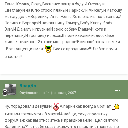
Таню, Ксюшу, Люду,Василису завтра буду.И Оксану и
СветлануИ на Юлю строю планыИ Лариску и АнжелуИ Катюшу
между деломВеронику, Аню, Женю,Хоть она и в положеньи,И
Полину и ВарваруИ начальницу Тамару,Бабу Клаву, бабу
ЗинуИ Данилу и грузинаИ свою собаку ГлашкуИ кота и
черепашкуИ тропинку и лесок,В поле каждый колосок,Все
живое, неживое -Это все мое, родное!Всех люблю на свете я
-Вот концепция моя!
Всех с праздником!!! Любви вам и
счастья!!!
ВладКо
Опубликовано
14 февраля, 2007
Ну, порадовали девушки!
А парни как всегда молчат
,
типа мы готовимся к 8 марта!А вобще, хочу спросить у
форумчан: как вы относитесь к празднованию "Дня святого
Валентина?", от себя сразу скажу, что никак ни отношусь, не