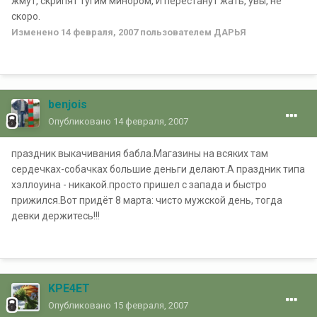
жмут, скрипят тугим минором, И перестанут жать, увы, не
скоро.
Изменено
14 февраля, 2007
пользователем ДАРЬЯ
benjois
Опубликовано
14 февраля, 2007
праздник выкачивания бабла.Магазины на всяких там
сердечках-собачках большие деньги делают.А праздник типа
хэллоуина - никакой.просто пришел с запада и быстро
прижился.Вот придёт 8 марта: чисто мужской день, тогда
девки держитесь!!!
KPE4ET
Опубликовано
15 февраля, 2007