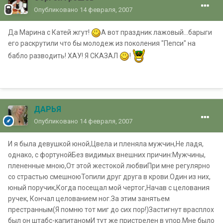
Опубликовано
14 февраля, 2007
Да Марина с Катей жгут!
А вот праздник лажовый...барыги
его раскрутили что бы молодеж из поколения "Пепси" на
бабло разводить! ХАУ! Я СКАЗАЛ
!
ДАРЬЯ
Опубликовано
14 февраля, 2007
И я была девушкой юной,Цвела и пленяла мужчин,Не ладя,
однако, с фортунойБез видимых внешних причин:Мужчины,
плененные мною,От этой жестокой любвиПри мне регулярно
со страстью смешноюТопили друг друга в крови.Один из них,
юный поручик,Когда посещал мой чертог,Начав с целования
ручек, Кончал целованием ног.За этим занятьем
престранным(Я помню тот миг до сих пор!)Застигнут врасплох
был он штабс-капитаномИ тут же пристрелен в упор.Мне было