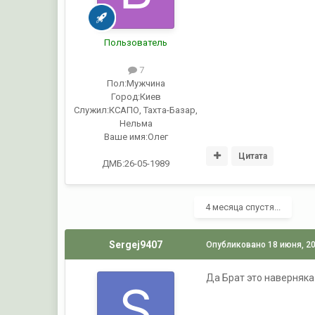
Пользователь
7
Пол:
Мужчина
Город:
Киев
Служил:
КСАПО, Тахта-Базар,
Нельма
Ваше имя:
Олег
Цитата
ДМБ:26-05-1989
4 месяца спустя...
Sergej9407
Опубликовано
18 июня, 2
Да Брат это наверняка