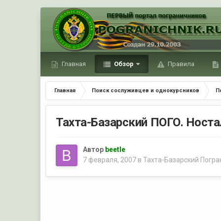
Главная
Обзор
Правила
Главная
Поиск сослуживцев и однокурсников
П
Тахта-Базарский ПОГО. Носта
Автор
beetle
7 февраля, 2007
в
Тахта-Базарский Погр