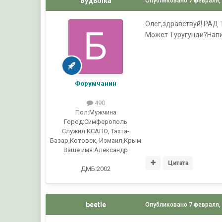
Будылка
Опубликовано
7 февраля,
Олег,здравствуй! РАД Т
Может Туругунди?Напи
Форумчанин
490
Пол:
Мужчина
Город:
Симферополь
Служил:
КСАПО, Тахта-
Базар,Котовск, Измаил,Крым
Ваше имя:
Александр
Цитата
ДМБ:2002
beetle
Опубликовано
7 февраля,