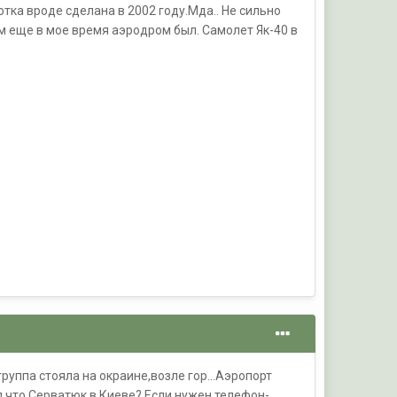
отка вроде сделана в 2002 году.Мда.. Не сильно
ам еще в мое время аэродром был. Самолет Як-40 в
руппа стояла на окраине,возле гор...Аэропорт
л,что Серватюк в Киеве? Если нужен телефон-