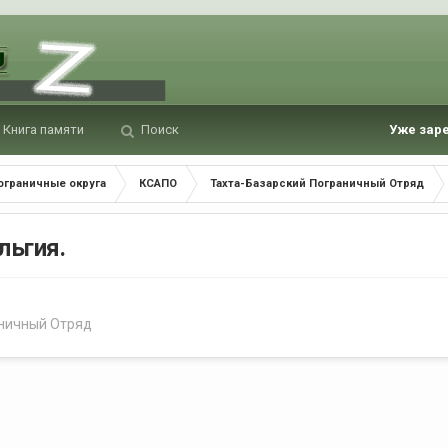
Книга памяти
Поиск
Уже зар
ограничные округа
КСАПО
Тахта-Базарский Пограничный Отряд
льгия.
аничный Отряд