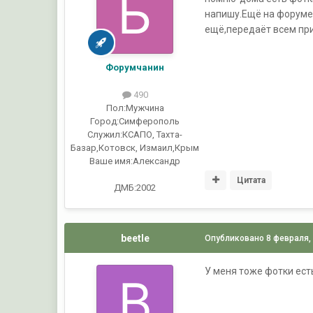
напишу.Ещё на форуме 
ещё,передаёт всем пр
Форумчанин
490
Пол:
Мужчина
Город:
Симферополь
Служил:
КСАПО, Тахта-
Базар,Котовск, Измаил,Крым
Ваше имя:
Александр
Цитата
ДМБ:2002
beetle
Опубликовано
8 февраля,
У меня тоже фотки ест