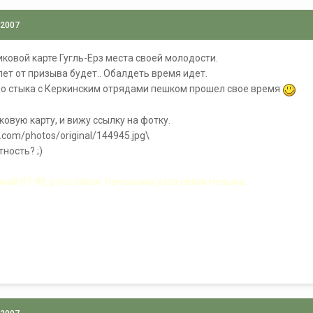
 2007
иковой карте Гугль-Ерз места своей молодости.
лет от призыва будет.. Обалдеть время идет.
до стыка с Керкинским отрядами пешком прошел свое время
ковую карту, и вижу ссылку на фотку.
o.com/photos/original/144945.jpg\
ность? ;)
май 87-89, рота связи. Начальник узла связи Нельма.