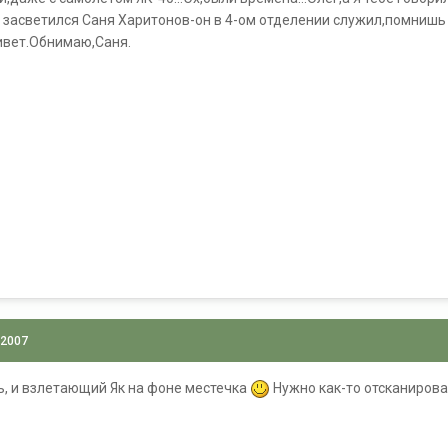
засветился Саня Харитонов-он в 4-ом отделении служил,помнишь
ивет.Обнимаю,Саня.
 2007
ь, и взлетающий Як на фоне местечка
Нужно как-то отсканироват