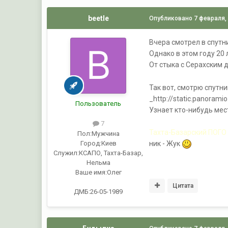
beetle
Опубликовано
7 февраля,
Вчера смотрел в спутн
Однако в этом году 20 
От стыка с Серахским 
Так вот, смотрю спутни
_http://static.panorami
Пользователь
Узнает кто-нибудь мест
7
Тахта-Базарский ПОГО 
Пол:
Мужчина
Город:
Киев
ник - Жук
Служил:
КСАПО, Тахта-Базар,
Нельма
Ваше имя:
Олег
Цитата
ДМБ:26-05-1989