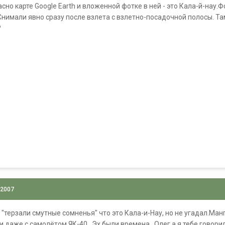
но карте Google Earth и вложенной фотке в ней - это Кала-й-нау.Ф
 Снимали явно сразу после взлета с взлетно-посадочной полосы. Т
?
 2007
"терзали смутные сомненья" что это Кала-и-Нау, но не угадал.Манг
,даже с самолётом ЯК-40...Эх,были времена...Олег,а я тебе говори