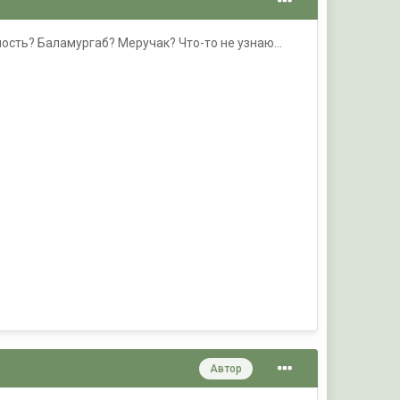
ность? Баламургаб? Меручак? Что-то не узнаю...
Автор