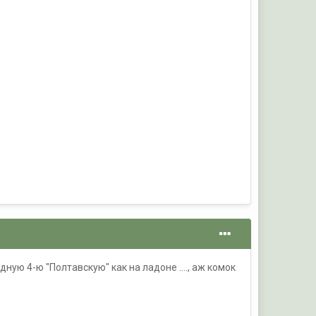
ную 4-ю "Полтавскую" как на ладоне ...., аж комок