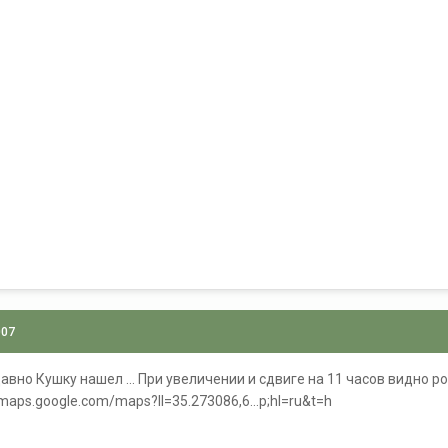
007
авно Кушку нашел ... При увеличении и сдвиге на 11 часов видно род
/maps.google.com/maps?ll=35.273086,6...p;hl=ru&t=h