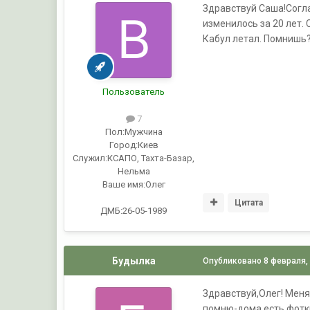
Здравствуй Саша!Соглас
изменилось за 20 лет.
Кабул летал. Помнишь
Пользователь
7
Пол:
Мужчина
Город:
Киев
Служил:
КСАПО, Тахта-Базар,
Нельма
Ваше имя:
Олег
Цитата
ДМБ:26-05-1989
Будылка
Опубликовано
8 февраля,
Здравствуй,Олег! Меня 
помню-дома есть фотки