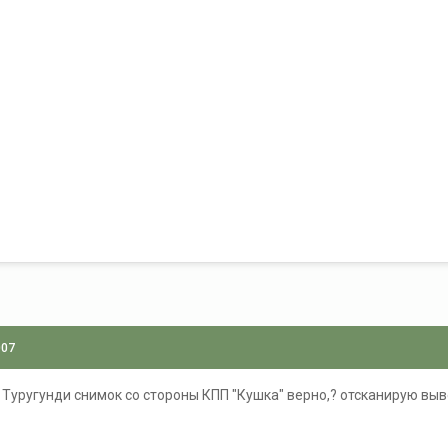
007
 Туругунди снимок со стороны КПП "Кушка" верно,? отсканирую вы