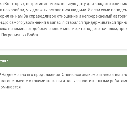
ка.Во-вторых, встретив знаменательную дату для каждого срочника
ав на корабли, мы должны оставаться людьми. И если сами попадем
ворил он нам.За справедливое отношение и непререкаемый авторитет
ч.До самого увольнения в запас, я старался придерживаться при
овека вспоминают добрым словом многие, кто под его началом, про
 Пограничных Войск.
 2007
! Надеемся на его продолжение. Очень все знакомо: и внезапная но
 вагоне вместе с такими же как и я налысо постиженными ребятами
поминается.