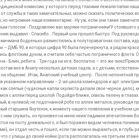
дицинской комиссии, у которого перед глазами лежали папки наши
 от службы в таких замечательных, можно сказать политических во
, но негромкие наши комментарии:- Ну уж, если они такие замечател
ым голосом:- Поздравляю вас моряки-пограничники!У стоявшего у 
ник выдавил:- Спасибо... Первый шок прошел быстро. Под руково
 мичмана бодренько разместились в полуторавагонах состава, иду
ах – ДМБ 90, в которых цифра 90 была перечеркнута, а рядом крас
клись флотским духом, и считали себя частью пограничного флота. 
на:- Блин, ребята... Три года на юге, бесплатно – это же люкс!Прик
состав вез в Анапу несколько детских садов, а с детьми, естестве
на общение...Итак, Анапский учебный центр... После непонятной п
 в указанном направлении – 2-ая школа комендоров и арт-электрик
, как слепые (чудесные капли окулиста делали свое черное дело)
ся с аллеи перед школой. Подойдя ближе, сквозь пелену в глазах
ный, в нулевой, не подогнанной робе по аллее метался, руководя 
старшина Янутенок, к моменту нашего появления в учебном центр
 с ним служить, он произвел на меня неизгладимое впечатление.В
тоя на посту дневального, я был поражен видом человека понима
и), он отдал честь и пошел, если так можно выразиться, в глубь 
что с улицы до своей койки (рота располагалась на третьем этаже