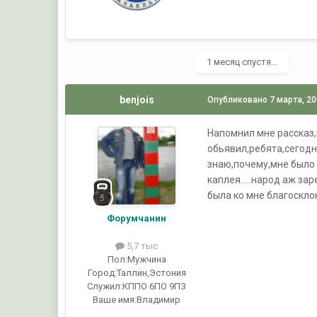
1 месяц спустя...
benjois
Опубликовано
7 марта, 2
Напомнил мне рассказ,
обьявил,ребята,сегодня
знаю,почему,мне было в
каплея.....народ аж з
была ко мне благосклон
Форумчанин
5,7 тыс
Пол:
Мужчина
Город:
Таллин,Эстония
Служил:
КППО 6ПО 9ПЗ
Ваше имя:
Владимир