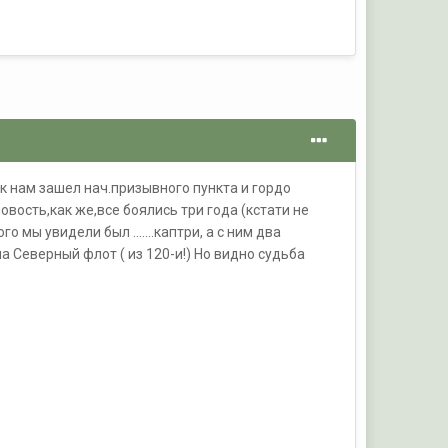
 к нам зашел нач.призывного пункта и гордо
овость,как же,все боялись три года (кстати не
 мы увидели был .......каптри, а с ним два
а Северный флот ( из 120-и!) Но видно судьба