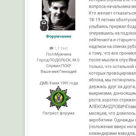
вопроса начальника ме
Кто желает отказаться
18-19 летних оболтусов
улыбаясь прервал бодр
оперевшись на подокон
Форумчанин
лейтенанта и старшего
надписи на спинах руб
1,1 тыс
к тому, что все прони
Пол:
Мужчина
после мысли в слух Ива
Город:
ПОДОЛЬСК, М.О.
Служил:
ПСКР
только, что остальной 
Ваше имя:
Геннадий
которых провоцировал 
яблока, мы потянулись
ДМБ:9 мая 1991 года
держась друг за друга
выкриками, доносящими
роста, коротко стриже
АЛЕКСАНДРОВИЧГлавный 
Патриот форума
месяцев, что довелось
акробатики. Однажды с
(положение вверх ногам
командирами взводов, 