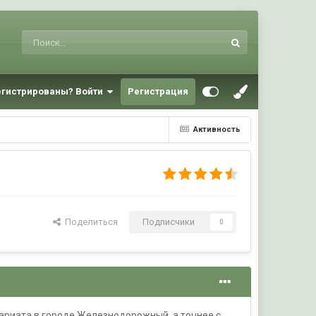
егистрированы? Войти
Регистрация
Активность
Поделиться
Подписчики
0
сариата в городе Железнодорожный, а точнее с