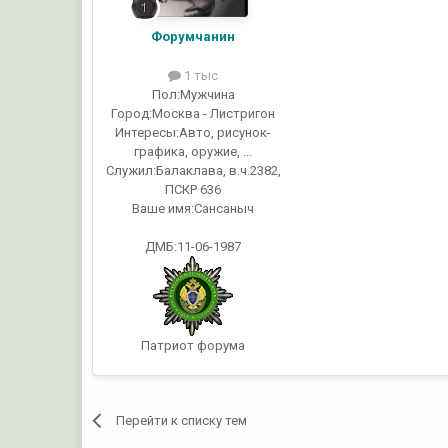
Форумчанин
1 тыс
Пол:
Мужчина
Город:
Москва - Листригон
Интересы:
Авто, рисунок-
графика, оружие, ...
Служил:
Балаклава, в.ч.2382,
ПСКР 636
Ваше имя:
Сансаныч
ДМБ:11-06-1987
Патриот форума
Перейти к списку тем