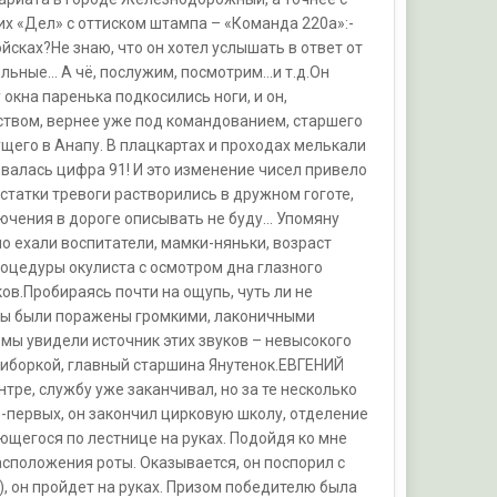
х «Дел» с оттиском штампа – «Команда 220а»:-
йсках?Не знаю, что он хотел услышать в ответ от
ьные... А чё, послужим, посмотрим...и т.д.Он
окна паренька подкосились ноги, и он,
дством, вернее уже под командованием, старшего
щего в Анапу. В плацкартах и проходах мелькали
овалась цифра 91! И это изменение чисел привело
Остатки тревоги растворились в дружном гоготе,
лючения в дороге описывать не буду... Упомяну
нно ехали воспитатели, мамки-няньки, возраст
роцедуры окулиста с осмотром дна глазного
ов.Пробираясь почти на ощупь, чуть ли не
, мы были поражены громкими, лаконичными
 мы увидели источник этих звуков – невысокого
приборкой, главный старшина Янутенок.ЕВГЕНИЙ
е, службу уже заканчивал, но за те несколько
о-первых, он закончил цирковую школу, отделение
ющегося по лестнице на руках. Подойдя ко мне
расположения роты. Оказывается, он поспорил с
), он пройдет на руках. Призом победителю была