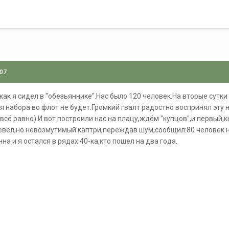
007
как я сидел в "обезьяннике".Нас было 120 человек.На вторые сутки
 набора во флот не будет.Громкий гвалт радостно воспринял эту н
сё равно).И вот построили нас на плацу,ждём "купцов",и первый,кого
аревел,но невозмутимый каптри,переждав шум,сообщил:80 человек н
на и я остался в рядах 40-ка,кто пошел на два года.