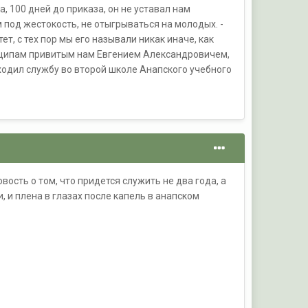
, 100 дней до приказа, он не уставал нам
 под жестокость, не отыгрываться на молодых. -
, с тех пор мы его называли никак иначе, как
нципам привитым нам Евгением Александровичем,
ходил службу во второй школе Анапского учебного
вость о том, что придется служить не два года, а
, и плена в глазах после капель в анапском