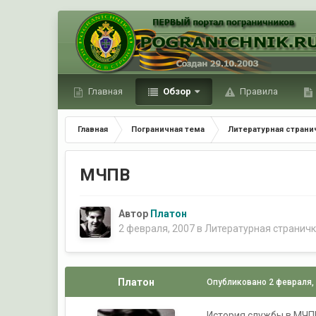
Главная
Обзор
Правила
Главная
Пограничная тема
Литературная страни
МЧПВ
Автор
Платон
2 февраля, 2007
в
Литературная страничк
Платон
Опубликовано
2 февраля,
История службы в МЧПВ