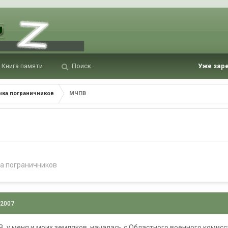
Книга памяти
Поиск
Уже зар
чка пограничников
МЧПВ
а пограничников
 2007
, у меня и моих земляков, началась с Областного военного комис