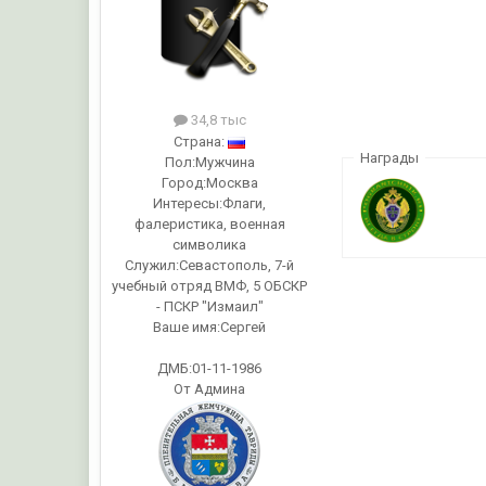
34,8 тыс
Страна:
Награды
Пол:
Мужчина
Город:
Москва
Интересы:
Флаги,
фалеристика, военная
символика
Служил:
Севастополь, 7-й
учебный отряд ВМФ, 5 ОБСКР
- ПСКР "Измаил"
Ваше имя:
Сергей
ДМБ:01-11-1986
От Админа