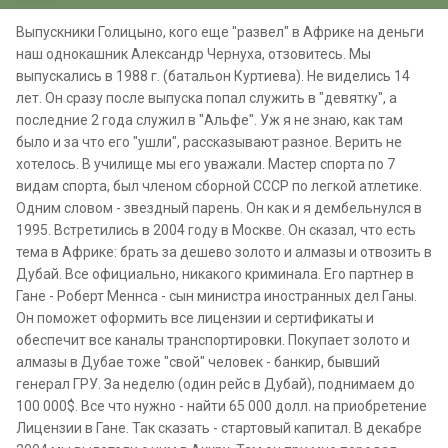
Выпускники Голицыно, кого еще "развел" в Африке на деньги
наш однокашник Александр Чернуха, отзовитесь. Мы
выпускались в 1988 г. (батальон Куртиева). Не виделись 14
лет. Он сразу после выпуска попал служить в "девятку", а
последние 2 года служил в "Альфе". Уж я не знаю, как там
было и за что его "ушли", рассказывают разное. Верить не
хотелось. В училище мы его уважали. Мастер спорта по 7
видам спорта, был членом сборной СССР по легкой атлетике.
Одним словом - звездный парень. Он как и я дембельнулся в
1995. Встретились в 2004 году в Москве. Он сказал, что есть
тема в Африке: брать за дешево золото и алмазы и отвозить в
Дубай. Все официально, никакого криминала. Его партнер в
Гане - Роберт Меннса - сын министра иностранных дел Ганы.
Он поможет оформить все лицензии и сертификаты и
обеспечит все каналы транспортировки. Покупает золото и
алмазы в Дубае тоже "свой" человек - банкир, бывший
генерал ГРУ. За неделю (один рейс в Дубай), поднимаем до
100 000$. Все что нужно - найти 65 000 долл. на приобретение
Лицензии в Гане. Так сказать - стартовый капитал. В декабре