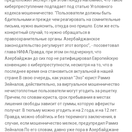
предположил эксперт.При этом Гюндуз напомнил, что такое
киберпреступление подпадает под статью Уголовного
кодекса мошенничество. "Пользователи должны быть
бдительными и прежде чем реагировать на сомнительные
письма, нужно выяснить, откуда оно пришло. Если же есть
конкретный случай, то нужно обращаться в
правоохранительные органы. Азербайджанское
законодательство регулирует этот вопрос", - посоветовал
глава НИФА.Правда, при этом он подчеркнул, что
Азербайджан до сих пор не ратифицировал Европейскую
конвенцию о киберпреступности, несмотря на то, что в
последнее время она становиться актуальной в нашей
стране.В свою очередь, как указал "Эхо" юрист Рамиз
Зейналов, действительно, за виртуальное мошенничество
нечистоплотные пользователи могут угодить за решетку.
Причем, по словам юриста, срок пребывания в местах
лишения свободы зависит от суммы, которую аферисты
получат. В тюпьму можно угодить и на 2 года, и на 12 лет.
Правда, можно обойтись и без тюремного заключения, в
случае, если мошенничество мелкое, предупредил Рамиз
Зейналов.По его словам, давно уже пора в Азербайджане