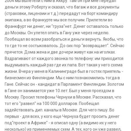
2004 мы вылетели с ним в Аккру. Там он при мне передал
деньги этому Роберту и сказал, что багаж и все документы
(страховки, лицензии и т.д.) передадут на борт командиру
экипажа, а во Франкурте мы все получим. Прилетели во
Франкфурт ни денег, ни "груза"нет. Денег оставалось только
до Москвы. Он улетел опять в Гану уже через неделю.
Пообещал во всем разобраться и деньги вернуть. Якобы, что
то где то не состыковалось. До сих пор "возвращает". Сейчас
прячется. Дома жена и две дочери живут как на иголках.
Вздрагивают от каждого звонка по телефону: им приходится
выдумывать каждый раз где их папа. Вот такая у него схема
жизни. Вчера у меня в Калининграде был в гостях приятель -
бизнесмен из Финляндии. Мы с ним познакомились тогда в
Гане. Сейчас он - кандидат в Парламент Финляндии. Золотом
в Гане он занимается уже 10 лет. Был у меня проездом в
Москву. Просил телефоны Чернухи в Москве. Рассказал, что
тот его "развел" на 100 000 долларов. Пообещал
задействовать дип. каналы в Москве. Для чего пишу. Во
первых - для всех, у кого еще Чернуха будет просить денег
под"проект в Африке" - я описал одну (а видимо их у него
несколько) из применяемых схем. А тех, кого он уже развел,