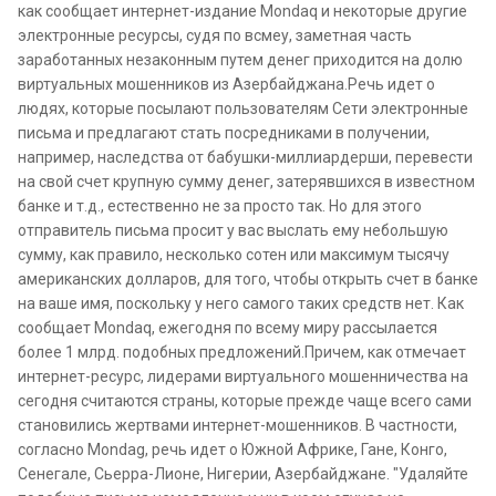
как сообщает интернет-издание Mondaq и некоторые другие
электронные ресурсы, судя по всмеу, заметная часть
заработанных незаконным путем денег приходится на долю
виртуальных мошенников из Азербайджана.Речь идет о
людях, которые посылают пользователям Сети электронные
письма и предлагают стать посредниками в получении,
например, наследства от бабушки-миллиардерши, перевести
на свой счет крупную сумму денег, затерявшихся в известном
банке и т.д., естественно не за просто так. Но для этого
отправитель письма просит у вас выслать ему небольшую
сумму, как правило, несколько сотен или максимум тысячу
американских долларов, для того, чтобы открыть счет в банке
на ваше имя, поскольку у него самого таких средств нет. Как
сообщает Mondaq, ежегодня по всему миру рассылается
более 1 млрд. подобных предложений.Причем, как отмечает
интернет-ресурс, лидерами виртуального мошенничества на
сегодня считаются страны, которые прежде чаще всего сами
становились жертвами интернет-мошенников. В частности,
согласно Mondag, речь идет о Южной Африке, Гане, Конго,
Сенегале, Сьерра-Лионе, Нигерии, Азербайджане. "Удаляйте