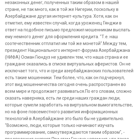
незаконных денег, полученных таким образом в нашей
стране, не так много, как в той же Нигерии, поскольку в
Азербайджане другая интернет-культура. Хотя, как он
отметил, ему известен случай, когда уроженец Гянджи в
ответ на подобное письмо предложил мошенникам выслать
ему немного денег для оформления кредита. "Т.е. наш
соотечественник отплатил им той же монетой".Между тем,
президент Национального интернет-форума Азербайджана
(НИФА) Осман Гюндуз не удивлен тем, что наша страна и ее
граждане оказались в списке виртуальных аферистов. Он не
исключает того, что и среди азербайджанских пользователей
есть такие мошенники. Тем более, что, как он подчеркнул,
этот вид мошенничества сегодня очень распространен во
всем мире и продолжает развиваться.По его словам, сложно
сказать наверняка, есть ли среди наших граждан люди,
которые сумели заработать на виртуальном вымогательстве,
но на фоне повсеместного развития информационных
технологий в Азербайджане это было бы не удивительно.
"Возможно, люди, которые только начинают изучать
программирование, самоутверждаются таким образом", -