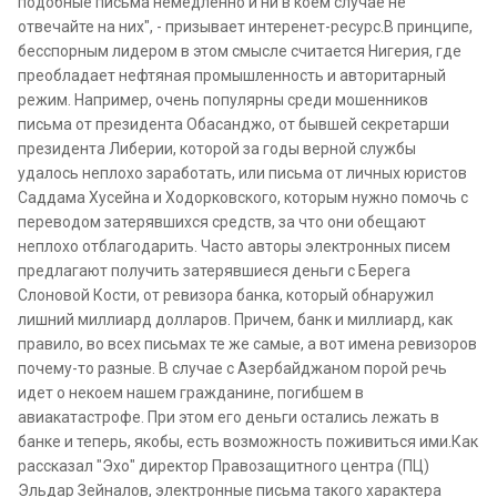
подобные письма немедленно и ни в коем случае не
отвечайте на них", - призывает интеренет-ресурс.В принципе,
бесспорным лидером в этом смысле считается Нигерия, где
преобладает нефтяная промышленность и авторитарный
режим. Например, очень популярны среди мошенников
письма от президента Обасанджо, от бывшей секретарши
президента Либерии, которой за годы верной службы
удалось неплохо заработать, или письма от личных юристов
Саддама Хусейна и Ходорковского, которым нужно помочь с
переводом затерявшихся средств, за что они обещают
неплохо отблагодарить. Часто авторы электронных писем
предлагают получить затерявшиеся деньги с Берега
Слоновой Кости, от ревизора банка, который обнаружил
лишний миллиард долларов. Причем, банк и миллиард, как
правило, во всех письмах те же самые, а вот имена ревизоров
почему-то разные. В случае с Азербайджаном порой речь
идет о некоем нашем гражданине, погибшем в
авиакатастрофе. При этом его деньги остались лежать в
банке и теперь, якобы, есть возможность поживиться ими.Как
рассказал "Эхо" директор Правозащитного центра (ПЦ)
Эльдар Зейналов, электронные письма такого характера