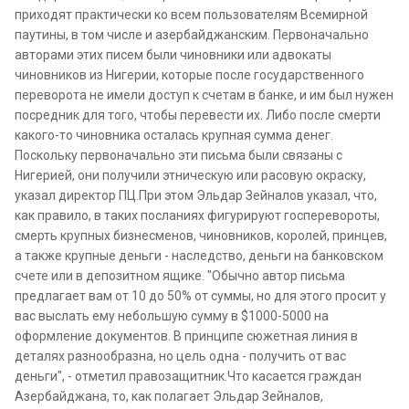
приходят практически ко всем пользователям Всемирной
паутины, в том числе и азербайджанским. Первоначально
авторами этих писем были чиновники или адвокаты
чиновников из Нигерии, которые после государственного
переворота не имели доступ к счетам в банке, и им был нужен
посредник для того, чтобы перевести их. Либо после смерти
какого-то чиновника осталась крупная сумма денег.
Поскольку первоначально эти письма были связаны с
Нигерией, они получили этническую или расовую окраску,
указал директор ПЦ.При этом Эльдар Зейналов указал, что,
как правило, в таких посланиях фигурируют госперевороты,
смерть крупных бизнесменов, чиновников, королей, принцев,
а также крупные деньги - наследство, деньги на банковском
счете или в депозитном ящике. "Обычно автор письма
предлагает вам от 10 до 50% от суммы, но для этого просит у
вас выслать ему небольшую сумму в $1000-5000 на
оформление документов. В принципе сюжетная линия в
деталях разнообразна, но цель одна - получить от вас
деньги", - отметил правозащитник.Что касается граждан
Азербайджана, то, как полагает Эльдар Зейналов,