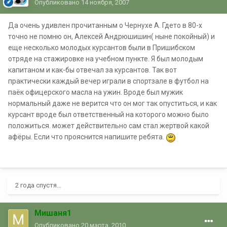
Опубликовано
14 ноября, 2007
Да очень удивлен прочитанным о Чернухе А. Гдето в 80-х
точно не помню он, Алексей Андрюшишин( ныне покойный) и
еще несколько молодых курсантов были в Пришибском
отряде на стажировке на учебном пункте. Я был молодым
капитаном и как-бы отвечал за курсантов. Так вот
практически каждый вечер играли в спортзале в футбол на
паёк офицерского масла на ужин. Вроде был мужик
нормальный даже не верится что он мог так опуститься, и как
курсант вроде был ответственный на которого можно было
положиться. может действительно сам стал жертвой какой
афёры. Если что прояснится напишите ребята.
2 года спустя...
Мишаня1
Опубликовано
20 марта, 2010