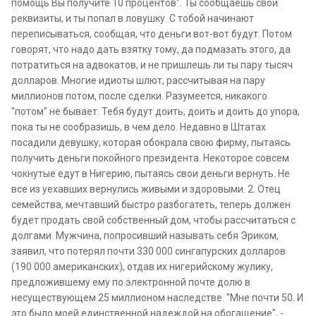
помощь Вы получите 10 процентов". Ты сообщаешь свои
реквизиты, и ты попал в ловушку. С тобой начинают
переписываться, сообщая, что деньги вот-вот будут. Потом
говорят, что надо дать взятку тому, да подмазать этого, да
потратиться на адвокатов, и не пришлешь ли ты пару тысяч
долларов. Многие идиоты шлют, рассчитывая на пару
миллионов потом, после сделки. Разумеется, никакого
"потом" не бывает. Тебя будут доить, доить и доить до упора,
пока ты не сообразишь, в чем дело. Недавно в Штатах
посадили девушку, которая обокрала свою фирму, пытаясь
получить деньги покойного президента. Некоторое совсем
чокнутые едут в Нигерию, пытаясь свои деньги вернуть. Не
все из уехавших вернулись живыми и здоровыми. 2. Отец
семейства, мечтавший быстро разбогатеть, теперь должен
будет продать свой собственный дом, чтобы рассчитаться с
долгами. Мужчина, попросивший называть себя Эриком,
заявил, что потерял почти 330 000 сингапурских долларов
(190 000 американских), отдав их нигерийскому жулику,
предложившему ему по электронной почте долю в
несуществующем 25 миллионом наследстве. "Мне почти 50. И
это было моей единственной надеждой на обогащение", -