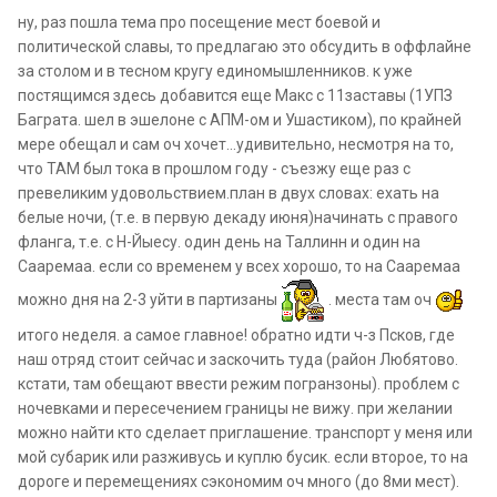
ну, раз пошла тема про посещение мест боевой и
политической славы, то предлагаю это обсудить в оффлайне
за столом и в тесном кругу единомышленников. к уже
постящимся здесь добавится еще Макс с 11заставы (1УПЗ
Баграта. шел в эшелоне с АПМ-ом и Ушастиком), по крайней
мере обещал и сам оч хочет...удивительно, несмотря на то,
что ТАМ был тока в прошлом году - съезжу еще раз с
превеликим удовольствием.план в двух словах: ехать на
белые ночи, (т.е. в первую декаду июня)начинать с правого
фланга, т.е. с Н-Йыесу. один день на Таллинн и один на
Сааремаа. если со временем у всех хорошо, то на Сааремаа
можно дня на 2-3 уйти в партизаны
. места там оч
итого неделя. а самое главное! обратно идти ч-з Псков, где
наш отряд стоит сейчас и заскочить туда (район Любятово.
кстати, там обещают ввести режим погранзоны). проблем с
ночевками и пересечением границы не вижу. при желании
можно найти кто сделает приглашение. транспорт у меня или
мой субарик или разживусь и куплю бусик. если второе, то на
дороге и перемещениях сэкономим оч много (до 8ми мест).