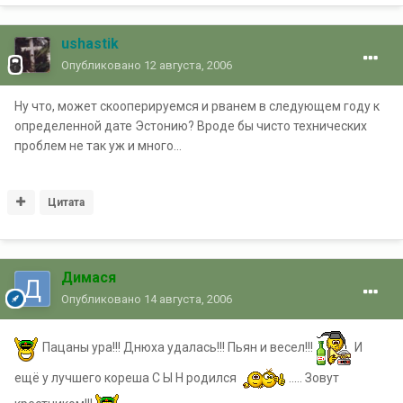
ushastik
Опубликовано
12 августа, 2006
Ну что, может скооперируемся и рванем в следующем году к
определенной дате Эстонию? Вроде бы чисто технических
проблем не так уж и много...
Цитата
Димася
Опубликовано
14 августа, 2006
Пацаны ура!!! Днюха удалась!!! Пьян и весел!!!
И
ещё у лучшего кореша С Ы Н родился
..... Зовут