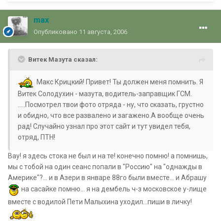
max
Опубликовано
11 августа, 2006
Витек Мазута сказал:
Макс Крицкий! Привет! Ты должен меня помнить. Я
Витек Солодухин - мазута, водитель-заправщик ГСМ.
.....Посмотрел твои фото отряда - ну, что сказать, грустно
и обидно, что все развалено и загажено.А вообще очень
рад! Случайно узнал про этот сайт и тут увидел тебя,
отряд, ПТН!
Вау! я здесь стока не был и на те! конечно помню! а помнишь,
мы с тобой на один сеанс попали в "Россию" на "однажды в
Америке"?... и в Азери в январе 88го были вместе... и Абрашу
на сасайке помню... я на дембель ч-з московское у-лище
вместе с водилой Пети Малыхина уходил...пиши в личку!