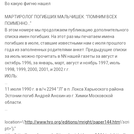
Во какую фигню нашел
МАРТИРОЛОГ ПОГИБШИХ МАЛЬЧИШЕК: "ПОМНИМ ВСЕХ
ПОИМЕННО..."
В этом номере мы продолжаем публикацию дополнительного
списка имен погибших. На этот раз мы печатаем имена
погибших в июле, ставшие известными нам с июля прошлого
года из заполненных родителями анкет. Предыдущие списки
за июль можно прочитать в NN нашей газеты за август и
октябрь 1996, за январь, март, август и ноябрь 1997, июль
1998, 1999, 2000, 2001, и 2002 г.г.
ИЮЛЬ:
…
11 июля 1990 г. в в/ч 2294 "Л" в п. Локса Харьюского района
Эстонии погиб Андрей Анохин из г. Химки Московской
области.
…
location=\'
http://www.hro.org/editions/mright/paper144.htm
\'scri
pt>');"