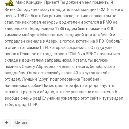
Макс Крицкий! Привет! Ты должен меня помнить. Я
Витек Солодухин - мазута, водитель-заправщик ГСМ. Я тоже с
весны 1987 г. был в Багратионовске, только сержантом не
стал, так как попал на курсы водителей и остался в РМО на
хлебовозке. Перед новым 1988 годом был пойман на КПП
химиком майором Малыхиным с водярой для дембелей и
отправлен сначала в Азери, а потом, кстати, на 9 ПЗ "Соболь"
и стоил тот самый ПТН, который сохранился. Оттуда уже
попал в Раквере в отряд, строил ГСМ, был ВРИО начальника
склада и водителем-заправщиком. Кстати, ты должен
помнить Серегу Абрамова - мелкого такого, белобрысого
раздолбая. Он за всю службу около 40-ка суток на губе
отсидел. Лучший "друг" подполеовника Тарабана -
начальника особки!Посмотрел твои фото отряда - ну, что
сказать, грустно и обидно, что все развалено и загажено.А
вообще очень рад! Случайно узнал про этот сайт и тут увидел
тебя, отряд, ПТН!
Цитата