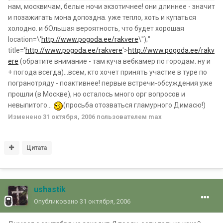
нам, москвичам, белые ночи экзотичнее! они длиннее - значит
и позажигать мона допоздна. уже тепло, хоть и купаться
холодно. и бОльшая вероятность, что будет хорошая
location=\'
http://www.pogoda.ee/rakvere
\'');"
title='
http://www.pogoda.ee/rakvere
'>
http://www.pogoda.ee/rakv
ere
(обратите внимание - там куча вебкамер по городам. ну и
+ погода всегда)...всем, кто хочет принять участие в туре по
погранотряду - поактивнее! первые встречи-обсуждения уже
прошли (в Москве), но осталось много орг вопросов и
невыпитого...
(просьба отозваться гламурного Димасю!)
Изменено
31 октября, 2006
пользователем max
Цитата
ushastik
Опубликовано
31 октября, 2006