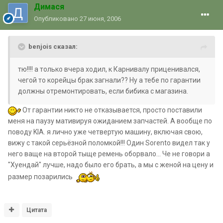
Димася
Опубликовано
27 июня, 2006
benjois сказал:
тю!!!! а только вчера ходил, к Карнивалу приценивался,
чегой то корейцы брак загнали?? Ну а тебе по гарантии
должны отремонтировать, если бибика с магазина.
От гарантии никто не отказывается, просто поставили
меня на паузу мативируя ожиданием запчастей. А вообще по
поводу KIA. я лично уже четвертую машину, включая свою,
вижу с такой серьёзной поломкой!!! Один Sorento видел так у
него ваще на второй тыще ремень оборвало... Че не говори а
"Хуендай" лучше, надо было его брать, а мы с женой на цену и
размер позарились
Цитата