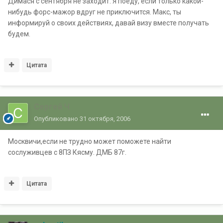
Димася с сентября не заходит. Я поеду, если только какой-
нибудь форс-мажор вдруг не приключится. Макс, ты
информируй о своих действиях, давай визу вместе получать
будем.
Цитата
Сергей Ч
Опубликовано
31 октября, 2006
Москвичи,если не трудно может поможете найти
сослуживцев с 8ПЗ Кясму. ДМБ 87г.
Цитата