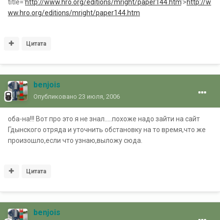
title='
http://www.hro.org/editions/mright/paper144.htm
'>
http://w
ww.hro.org/editions/mright/paper144.htm
Цитата
benjois
Опубликовано
23 июля, 2006
оба-на!!! Вот про это я не знал.....похоже надо зайти на сайт
Гдынского отряда и уточнить обстановку на то время,что же
произошло,если что узнаю,выложу сюда.
Цитата
benjois