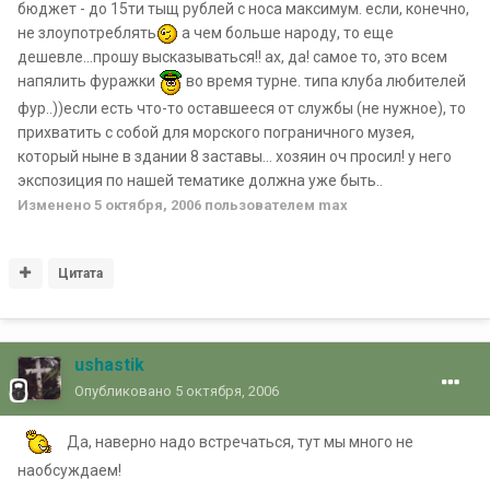
бюджет - до 15ти тыщ рублей с носа максимум. если, конечно,
не злоупотреблять
а чем больше народу, то еще
дешевле...прошу высказываться!! ах, да! самое то, это всем
напялить фуражки
во время турне. типа клуба любителей
фур..))если есть что-то оставшееся от службы (не нужное), то
прихватить с собой для морского пограничного музея,
который ныне в здании 8 заставы... хозяин оч просил! у него
экспозиция по нашей тематике должна уже быть..
Изменено
5 октября, 2006
пользователем max
Цитата
ushastik
Опубликовано
5 октября, 2006
Да, наверно надо встречаться, тут мы много не
наобсуждаем!