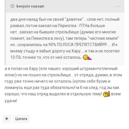
benjois сказал:
два дня назад был на своей "девятке"....слов нет, полный
развал, потом заехал на Пяриспеа - ПТНа больше
нет...заехал на бывшее стрельбище (думаю его многие
помнят, за Пяеиспеа в лесу), там теперь "частная земля"
но...сохранилась на 90% ПОЛОСА ПРЕПЯТСТВИЙ!!!!! .... И к
моему стыду я забыл дорогу на Хару.....и так и не посетил
10 ПЗ, точнее то ,что от неё осталось.
а я попал на Хару (еле нашел. хороший штурман+отличный
атлас) но не пошел на стрельбище... от отряда, думаю, в этом
году уже точно ничего не осталось (куплю себе бусик и
ломанусь еще раз туда обязательно! м.б на след. год.зы как
хорошо, что наш отряд выделен в отдельную тему!
всем
удачи!
Цитата