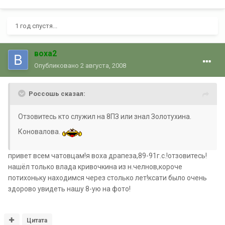
1 год спустя...
воха2
Опубликовано
2 августа, 2008
Россошь сказал:
Отзовитесь кто служил на 8ПЗ или знал Золотухина.
Коновалова.
привет всем чатовцам!я воха драпеза,89-91г.с.!отзовитесь!
нашёл только влада кривочкина из н.челнов,короче
потихоньку находимся через столько лет!ксати было очень
здорово увидеть нашу 8-ую на фото!
Цитата