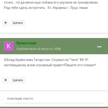
точно , тогда меня еще собака ёго укусила на тренировках.
Рад тебя сдесь встретить . Я с Украины г. Луцк. пиши..
Цитата
Кривочкин
Опубликовано
8 августа, 2008
Я,Влад Кривочкин,Татарстан. Служил на "Чате" 89-91
системщиком, всем огромный привет!Пишите кто помнит!
Цитата
6 месяцев спустя...