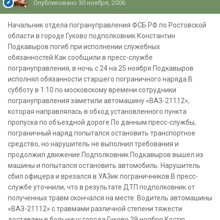
Опубликовано
30 ноября, 2006
Начальник отдела погрануправления ФСБ РФ по Ростовской
области в городе Гуково подполковник Константин
Подкавыров погиб при исполнении служебных
обязанностей.Как сообщили в пресс-службе
погрануправления, в ночь с 24 на 25 ноября Подкавыров
исполнял обязанности старшего пограничного наряда.В
субботу в 1:10 по московскому времени сотрудники
погрануправления заметили автомашину «ВАЗ-21112»,
которая направлялась в обход установленного пункта
пропуска по объездной дороге.По данным пресс-службы,
пограничный наряд попытался остановить транспортное
средство, но нарушитель не выполнил требования и
продолжил движение.Подполковник Подкавыров вышел из
машины и попытался остановить автомобиль. Нарушитель
сбил офицера и врезался в УАЗик пограничников.В пресс-
службе уточнили, что в результате ДТП подполковник от
полученных травм скончался на месте. Водитель автомашины
«ВАЗ-21112» с травмами различной степени тяжести
доставлен в больницу города Гуково.29 ноября Костю