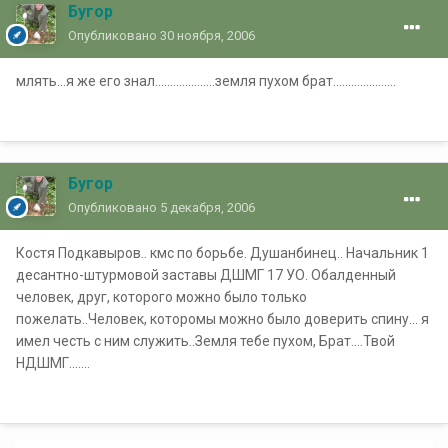
Бугор
Опубликовано
30 ноября, 2006
млять...я же его знал....................земля пухом брат.....................
Бугор
Опубликовано
5 декабря, 2006
Костя Подкавыров.. кмс по борьбе. Душанбинец.. Начальник 1
десантно-штурмовой заставы ДШМГ 17 УО. Обалденный
человек, друг, которого можно было только
пожелать..Человек, которомы можно было доверить спину... я
имел честь с ним служить..Земля тебе пухом, Брат....Твой
НДШМГ.......