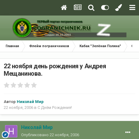
Главная
Флейм пограничников
Кабак "Зелёная Поляна"
С Д
22 ноября день рождения у Андрея
Мещанинова.
Автор
Николай Мир
22 ноября, 2006
в
С Днём Рождения!
Николай Мир
Опубликовано
22 ноября, 2006