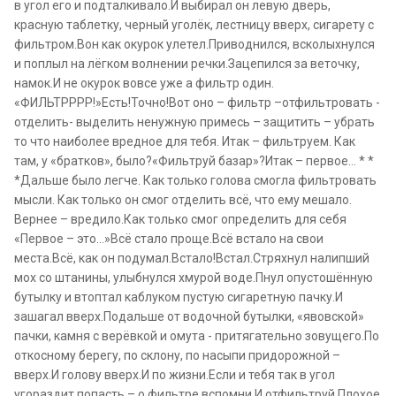
в угол его и подталкивало.И выбирал он левую дверь,
красную таблетку, черный уголёк, лестницу вверх, сигарету с
фильтром.Вон как окурок улетел.Приводнился, всколыхнулся
и поплыл на лёгком волнении речки.Зацепился за веточку,
намок.И не окурок вовсе уже а фильтр один.
«ФИЛЬТРРРР!»Есть!Точно!Вот оно – фильтр –отфильтровать -
отделить- выделить ненужную примесь – защитить – убрать
то что наиболее вредное для тебя. Итак – фильтруем. Как
там, у «братков», было?«Фильтруй базар»?Итак – первое… * *
*Дальше было легче. Как только голова смогла фильтровать
мысли. Как только он смог отделить всё, что ему мешало.
Вернее – вредило.Как только смог определить для себя
«Первое – это…»Всё стало проще.Всё встало на свои
места.Всё, как он подумал.Встало!Встал.Стряхнул налипший
мох со штанины, улыбнулся хмурой воде.Пнул опустошённую
бутылку и втоптал каблуком пустую сигаретную пачку.И
зашагал вверх.Подальше от водочной бутылки, «явовской»
пачки, камня с верёвкой и омута - притягательно зовущего.По
откосному берегу, по склону, по насыпи придорожной –
вверх.И голову вверх.И по жизни.Если и тебя так в угол
угораздит попасть – о фильтре вспомни.И отфильтруй.Плохое