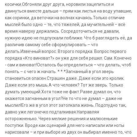
косички.Обгоняли друг друга, норовили зацепиться и
двинуться вместе дальше – прям как листья на воду упавшие,
как соринки, да веточки на волнах качаясь.Только отличие
мыслей было одно – те, что тяжелей, да мучительней – всё
время наверху держались. Сосредоточиться не давали,
нужную идею не подпускали поближе. Что б разглядеть её, да
различив самому себе сформулировать – что
делать.Извечный вопрос. Второго порядка. Вопрос первого
порядка «Кто виноват?» он уже для себя решил. Сам. Конечно
- сам и виноват!Осталось бы определиться – что делать, чтоб
понять – с чего ж начать. * * *Загнанный в угол зверь
становиться опасен.Страшен даже. Даже если это кролик.
Даже если это мышь.А что человек? Тот же зверь. Только
думать умеющий.Хотя тоже не факт.Разве думал он, что
окажется загнанным в угол?Не то что не думал – даже не
мыслил!Его же в угол этот затолкала жизнь. Подспудно так,
давно уже легонечко подталкивая.Направляя
осторожненько. Через мелкие решения и малюсенькие
поступки. Вроде как сценарий для него написали или ноты
нарисовали – и при выборе из двух он выбирал именно то, что