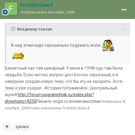
FrontierGuard
Опубликовано
8 ноября, 2006
Владимир сказал:
А над этим надо хорошенько подумать всем.
Банкетный зал там шикарный. У меня в 1998году там была
свадьба. Если честно, вопрос достаточно серьёзный, и я
наверное создам новую тему, что бы эту не засорять. Хотя
тему я уже создал - История погранвойск- Центральный
музей:
http://forum.pogranichnik.ru/index.php?
showtopic=4250
Пишите сюда со всеми мыслями
Изменено
8
ноября, 2006
пользователем FrontierGuard
Цитата