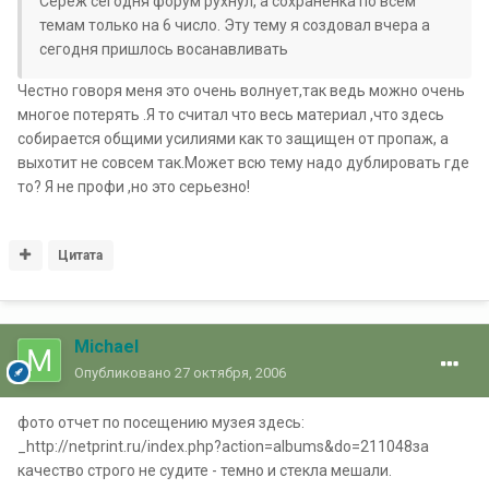
Серёж сегодня форум рухнул, а сохранёнка по всем
темам только на 6 число. Эту тему я создовал вчера а
сегодня пришлось восанавливать
Честно говоря меня это очень волнует,так ведь можно очень
многое потерять .Я то считал что весь материал ,что здесь
собирается общими усилиями как то защищен от пропаж, а
выхотит не совсем так.Может всю тему надо дублировать где
то? Я не профи ,но это серьезно!
Цитата
Michael
Опубликовано
27 октября, 2006
фото отчет по посещению музея здесь:
_http://netprint.ru/index.php?action=albums&do=211048за
качество строго не судите - темно и стекла мешали.