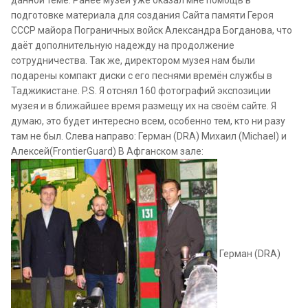
данной теме. Ранее музей уже оказал мне помощь в
подготовке материала для создания Сайта памяти Героя
СССР майора Пограничных войск Александра Богданова, что
даёт дополнительную надежду на продолжение
сотрудничества. Так же, директором музея нам были
подарены компакт диски с его песнями времён службы в
Таджикистане. P.S. Я отснял 160 фотографий экспозиции
музея и в ближайшее время размещу их на своём сайте. Я
думаю, это будет интересно всем, особенно тем, кто ни разу
там не был. Слева направо: Герман (DRA) Михаил (Michael) и
Алексей(FrontierGuard) В Афганском зале:
Герман (DRA)