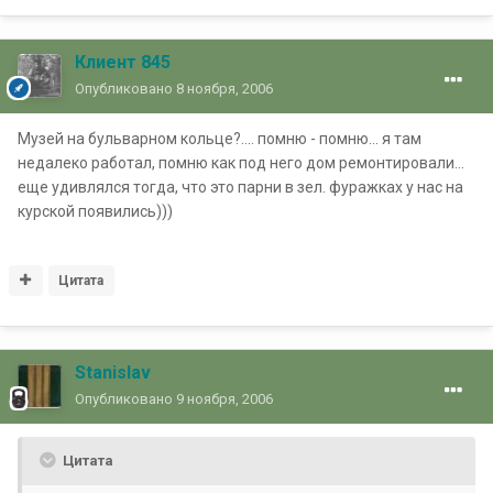
Клиент 845
Опубликовано
8 ноября, 2006
Музей на бульварном кольце?.... помню - помню... я там
недалеко работал, помню как под него дом ремонтировали...
еще удивлялся тогда, что это парни в зел. фуражках у нас на
курской появились)))
Цитата
Stanislav
Опубликовано
9 ноября, 2006
Цитата