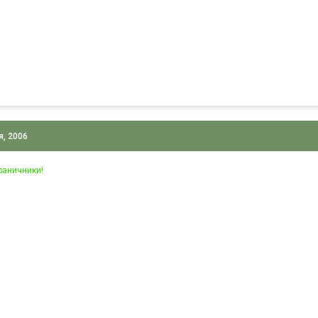
я, 2006
раничники!