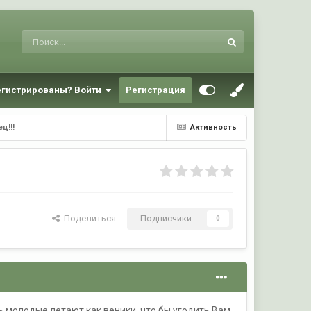
егистрированы? Войти
Регистрация
ц!!!
Активность
Поделиться
Подписчики
0
ь молодые летают как веники, что бы угодить Вам.