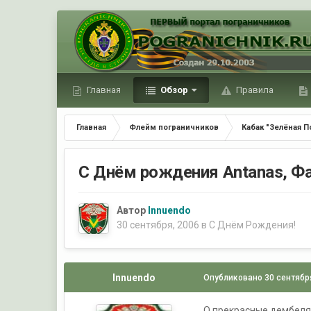
Главная
Обзор
Правила
Главная
Флейм пограничников
Кабак "Зелёная П
С Днём рождения Antanas, Фар
Автор
Innuendo
30 сентября, 2006
в
С Днём Рождения!
Innuendo
Опубликовано
30 сентябр
О прекрасные дембеля П