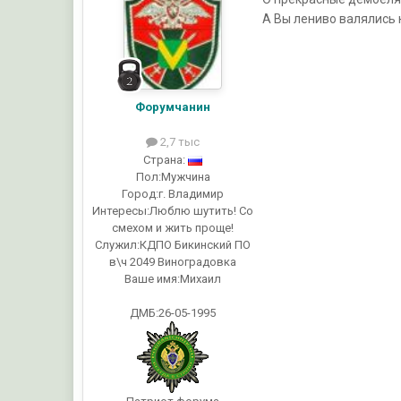
А Вы лениво валялись 
Форумчанин
2,7 тыс
Страна:
Пол:
Мужчина
Город:
г. Владимир
Интересы:
Люблю шутить! Со
смехом и жить проще!
Служил:
КДПО Бикинский ПО
в\ч 2049 Виноградовка
Ваше имя:
Михаил
ДМБ:26-05-1995