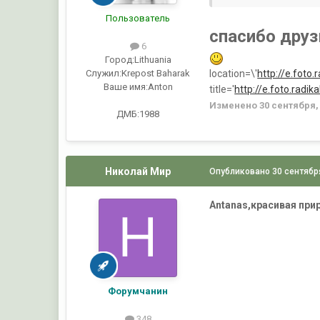
Пользователь
спасибо друз
6
Город:
Lithuania
Служил:
Krepost Baharak
location=\'
http://e.foto
Ваше имя:
Anton
title='
http://e.foto.radi
Изменено
30 сентября,
ДМБ:1988
Николай Мир
Опубликовано
30 сентябр
Antanas,красивая при
Форумчанин
348