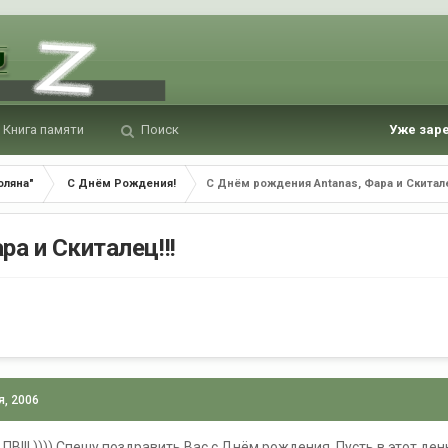
Книга памяти
Поиск
Уже зар
оляна"
С Днём Рождения!
С Днём рождения Antanas, Фара и Скитале
а и Скиталец!!!
я, 2006
В!!! )))) Спешу поздравить Вас с Днём рождения. Пусть в этот ден