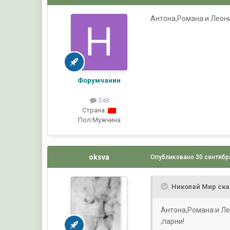
Антона,Романа и Леони
Форумчанин
348
Страна:
Пол:
Мужчина
oksva
Опубликовано
30 сентябр
Николай Мир ска
Антона,Романа и Ле
,парни!