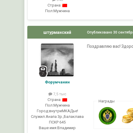
Страна:
Пол:
Мужчина
штурманский
Опубликовано
30 сентябр
Поздравляю вас! Здоро
Форумчанин
7,5 тыс
Страна:
Награды
Пол:
Мужчина
Город:
внутриМКАДье!
Служил:
Анапа 3р.,Балаклава
ПСКР 645
Ваше имя:
Владимир