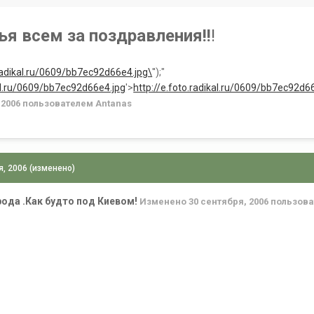
ья всем за поздравления!!
!
.radikal.ru/0609/bb7ec92d66e4.jpg\
'');"
kal.ru/0609/bb7ec92d66e4.jpg
'>
http://e.foto.radikal.ru/0609/bb7ec92d6
 2006
пользователем Antanas
я, 2006
(изменено)
рода .Как будто под Киевом!
Изменено
30 сентября, 2006
пользова