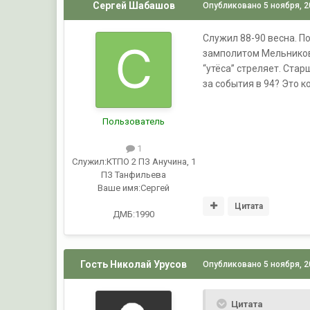
Сергей Шабашов
Опубликовано
5 ноября, 
Служил 88-90 весна. По
замполитом Мельников,
“утёса” стреляет. Стар
за события в 94? Это 
Пользователь
1
Служил:
КТПО 2 ПЗ Анучина, 1
ПЗ Танфильева
Ваше имя:
Сергей
Цитата
ДМБ:1990
Гость Николай Урусов
Опубликовано
5 ноября, 
Цитата