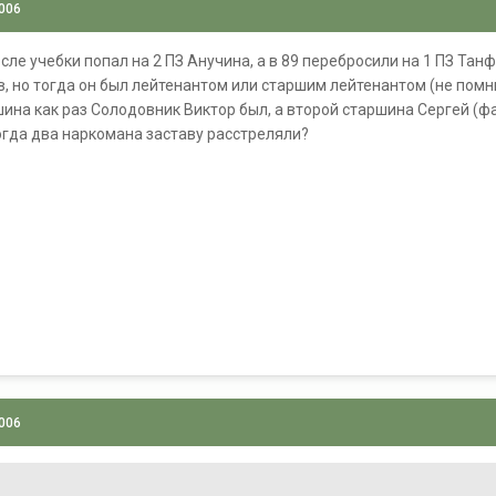
2006
сле учебки попал на 2 ПЗ Анучина, а в 89 перебросили на 1 ПЗ Тан
 но тогда он был лейтенантом или старшим лейтенантом (не помню)
шина как раз Солодовник Виктор был, а второй старшина Сергей (фа
когда два наркомана заставу расстреляли?
2006