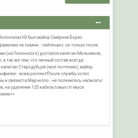
а Полонском НЗ был майор Смирнов Борис
(фамилию не помню - лейтенант, он только после
ам (на Полонского) достался капитан Мельников,
 а так же тем, что личный состав всегда
 капитан Стародубцев (моё почтение), майор
анфилке - всем респект!После службы хотел
ы и связиста Марчелло - не поленитесь написать!
в, на удалении 120 кабельтовых от мыса
прием>>