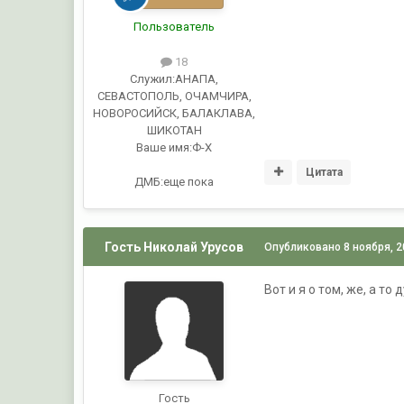
Пользователь
18
Служил:
АНАПА,
СЕВАСТОПОЛЬ, ОЧАМЧИРА,
НОВОРОСИЙСК, БАЛАКЛАВА,
ШИКОТАН
Ваше имя:
Ф-Х
Цитата
ДМБ:еще пока
Гость Николай Урусов
Опубликовано
8 ноября, 
Вот и я о том, же, а т
Гость