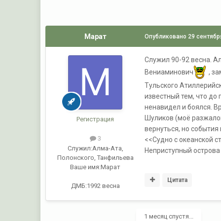
Марат
Опубликовано
29 сентябр
Служил 90-92 весна. А
Вениаминович
, з
Тульского Атиллерийск
известный тем, что до
ненавидел и боялся. В
Шуликов (моё разжалов
Регистрация
вернуться, но события
3
<<Судно с океанской с
Служил:
Алма-Ата,
Неприступный острова 
Полонского, Танфильева
Ваше имя:
Марат
Цитата
ДМБ:1992 весна
1 месяц спустя...