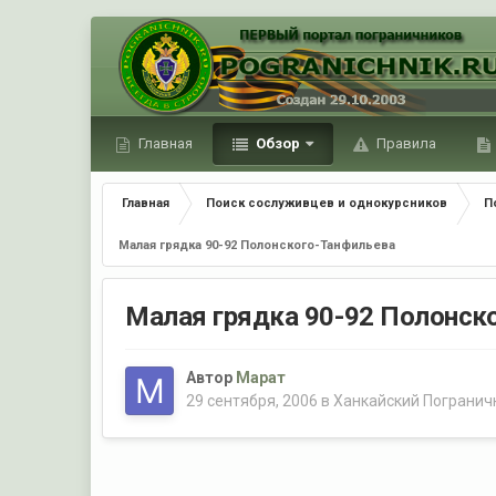
Главная
Обзор
Правила
Главная
Поиск сослуживцев и однокурсников
П
Малая грядка 90-92 Полонского-Танфильева
Малая грядка 90-92 Полонск
Автор
Марат
29 сентября, 2006
в
Ханкайский Погранич