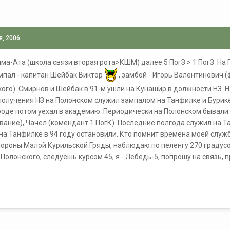
я, 2006
лма-Ата (школа связи вторая рота>КШМ) далее 5 ПогЗ > 1 ПогЗ. Н
ампал - капитан Шейбак Виктор
, замбой - Игорь Валентинович 
ого). Смирнов и Шейбак в 91-м ушли на Кунашир в должности НЗ. Н
 получения НЗ на Полонском служил зампалом на Танфилке и Бурике,
роде потом уехал в академию. Периодически на Полонском бывали:
ание), Чачел (комендант 1 ПогК). Последние полгода служил на Т
 на Танфилке в 94 году остановили. Кто помнит времена моей служб
тороны Малой Курильской Гряды, наблюдаю по пеленгу 270 градусо
Полонского, следуешь курсом 45, я - Лебедь-5, попрошу на связь, 