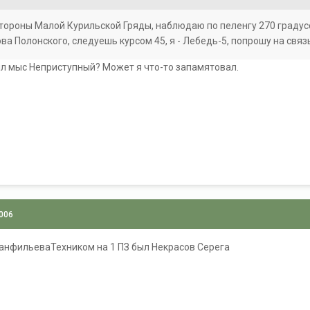
стороны Малой Курильской Гряды, наблюдаю по пеленгу 270 градус
а Полонского, следуешь курсом 45, я - Лебедь-5, попрошу на связ
ыл мыс Неприступный? Может я что-то запамятовал.
2006
ТанфильеваТехником на 1 ПЗ был Некрасов Серега