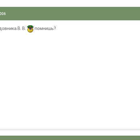
2006
довника В. В.
помнишь?