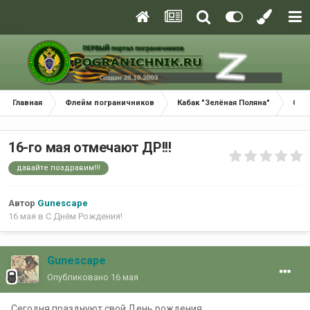
Главная
Флейм пограничников
Кабак "Зелёная Поляна"
С Д
16-го мая отмечают ДР!!!
давайте поздравим!!!
Автор
Gunescape
16 мая
в
С Днём Рождения!
Gunescape
Опубликовано
16 мая
Сегодня празднуют свой День рождения