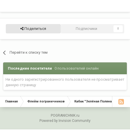
Поделиться
Подписчики
0
Перейти к списку тем
Последние посетители
0 пользователей онлайн
Ни одного зарегистрированного пользователя не просматривает
данную страницу
Главная
Флейм пограничников
Кабак "Зелёная Поляна"
С Д
POGRANICHNIK.ru
Powered by Invision Community