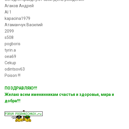
Агаков Андрей
Al 1
kapacina1979
Атаманчук Василий
2099
s508
pogboris
tyrin.a
oea69
Cekup
odintsov63
Poison !!!
ПОЗДРАВЛЯЮ!!!
Желаю всем именинникам счастья и здоровья, мира и
добра!!!