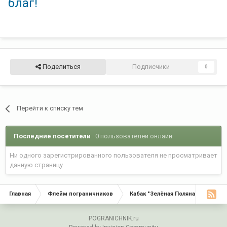
благ!
Поделиться
Подписчики
0
Перейти к списку тем
Последние посетители
0 пользователей онлайн
Ни одного зарегистрированного пользователя не просматривает
данную страницу
Главная
Флейм пограничников
Кабак "Зелёная Поляна"
С Д
POGRANICHNIK.ru