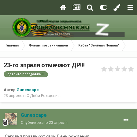
Главная
Флейм пограничников
Кабак "Зелёная Поляна"
С Д
23-го апреля отмечают ДР!!!
давайте поздравим!!!
Автор
Gunescape
23 апреля
в
С Днём Рождения!
Gunescape
Опубликовано
23 апреля
Сегодня празднуют свой День рождения