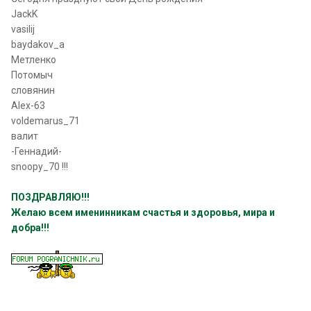
JackK
vasilij
baydakov_a
Метленко
Потомыч
словянин
Alex-63
voldemarus_71
валит
-Геннадий-
snoopy_70 !!!
ПОЗДРАВЛЯЮ!!!
Желаю всем именинникам счастья и здоровья, мира и
добра!!!