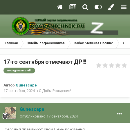
Главная
Флейм пограничников
Кабак "Зелёная Поляна"
С Д
17-го сентября отмечают ДР!!!
поздравляем!!!
Автор
Gunescape
17 сентября, 2024
в
С Днём Рождения!
Gunescape
Опубликовано
17 сентября, 2024
Сегодня празднуют свой День рождения