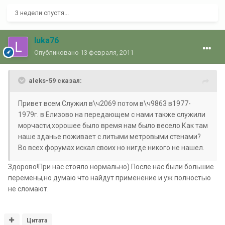
3 недели спустя...
luka76
Опубликовано
13 февраля, 2011
aleks-59 сказал:
Привет всем.Служил в\ч2069 потом в\ч9863 в1977-
1979г. в Елизово на передающем с нами также служили
морчасти,хорошее было время нам было весело.Как там
наше зданье поживает с литыми метровыми стенами?
Во всех форумах искал своих но нигде никого не нашел.
Здорово!При нас стояло нормально) После нас были большие
перемены,но думаю что найдут применение и уж полностью
не сломают.
Цитата