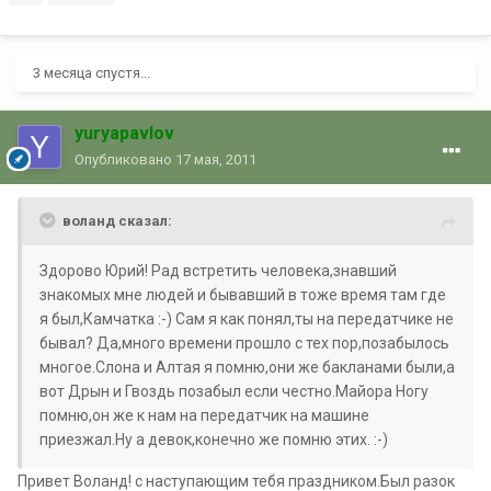
3 месяца спустя...
yuryapavlov
Опубликовано
17 мая, 2011
воланд сказал:
Здорово Юрий! Рад встретить человека,знавший
знакомых мне людей и бывавший в тоже время там где
я был,Камчатка :-) Сам я как понял,ты на передатчике не
бывал? Да,много времени прошло с тех пор,позабылось
многое.Слона и Алтая я помню,они же бакланами были,а
вот Дрын и Гвоздь позабыл если честно.Майора Ногу
помню,он же к нам на передатчик на машине
приезжал.Ну а девок,конечно же помню этих. :-)
Привет Воланд! с наступающим тебя праздником.Был разок