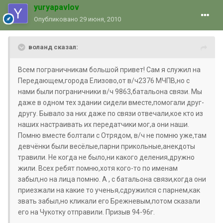
yuryapavlov
Опубликовано
29 июня, 2010
воланд сказал:
Всем пограничникам большой привет! Сам я служил на
Передающем,города Елизово,от в/ч2376 МЧПВ,но с
нами были пограничники в/ч 9863,батальона связи. Мы
даже в одном тех здании сидели вместе,помогали друг-
другу. Бывало за них даже по связи отвечали,кое кто из
наших настраивать их передатчики мог,а они наши.
Помню вместе болтали с Отрядом, в/ч не помню уже,там
девчёнки были весёлые,парни прикольные,анекдоты
травили. Не когда не было,ни какого деления,дружно
жили. Всех ребят помню,хотя кого-то по именам
забыл,но на лица помню. А , с батальона связи,когда они
приезжали на какие то ученья,сдружился с парнем,как
звать забыл,но кликали его Брежневым,потом сказали
его на Чукотку отправили. Призыв 94-96г.