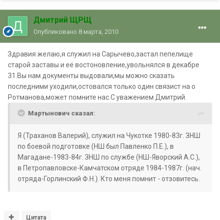
Дмитрий ЩРЩ
Опубликовано
8 марта, 2010
Здравия желаю,я служил на Сарычево,застал пепелище
старой заставы и её востоновление,увольнялся в декабре
31.Вы нам документы выдовали,мы можно сказать
последними уходили,остовался только один связист на о
Ротманова,может помните нас.С уважением Дмитрий.
Мартынович сказал:
Я (Траханов Валерий), служил на Чукотке 1980-83г. ЗНШ
по боевой подготовке (НШ был Павленко П.Е.), в
Магадане-1983-84г. ЗНШ по службе (НШ-Яворский А.С.),
в Петропавловске-Камчатском отряде 1984-1987г. (нач.
отряда-Горлинский Ф.Н.). Кто меня помнит - отзовитесь.
Цитата