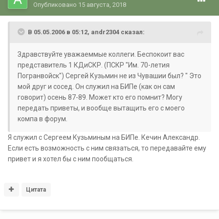
Опубликовано
15 августа, 2018
В 05.05.2006 в 05:12, andr2304 сказал:
Здравствуйте уважаеммые коллеги. Беспокоит вас
представитель 1 КДиСКР. (ПСКР "Им. 70-летия
Погранвойск") Сергей Кузьмин не из Чувашии был? " Это
мой друг и сосед. Он служил на БИПе (как он сам
говорит) осень 87-89. Может кто его помнит? Могу
передать приветы, и вообще вытащить его с моего
компа в форум.
Я служил с Сергеем Кузьминым на БИПе. Кечин Александр.
Если есть возможность с ним связаться, то передавайте ему
привет и я хотел бы с ним пообщаться.
Цитата