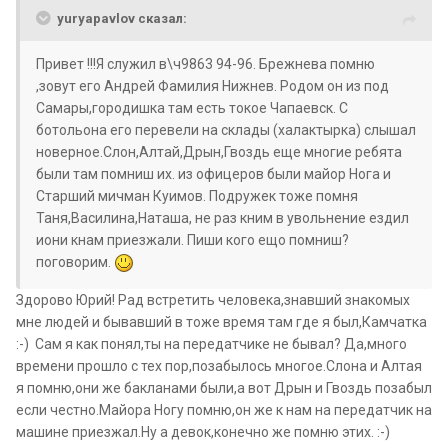
yuryapavlov сказал:
Привет !!!Я служил в\ч9863 94-96. Брежнева помню
,зовут его Андрей Фамилия Нижнев. Родом он из под
Самары,городишка там есть токое Чапаевск. С
ботольона его перевели на склады (халактырка) слышал
новерное.Слон,Алтай,Дрын,Гвоздь еще многие ребята
были там помниш их. из офицеров были майор Нога и
Старший мичман Куимов. Подружек тоже помня
Таня,Василина,Наташа, не раз кним в увольнение ездил
иони кнам приезжали. Пиши кого ещо помниш?
поговорим.
Здорово Юрий! Рад встретить человека,знавший знакомых
мне людей и бывавший в тоже время там где я был,Камчатка
:-) Сам я как понял,ты на передатчике не бывал? Да,много
времени прошло с тех пор,позабылось многое.Слона и Алтая
я помню,они же бакланами были,а вот Дрын и Гвоздь позабыл
если честно.Майора Ногу помню,он же к нам на передатчик на
машине приезжал.Ну а девок,конечно же помню этих. :-)