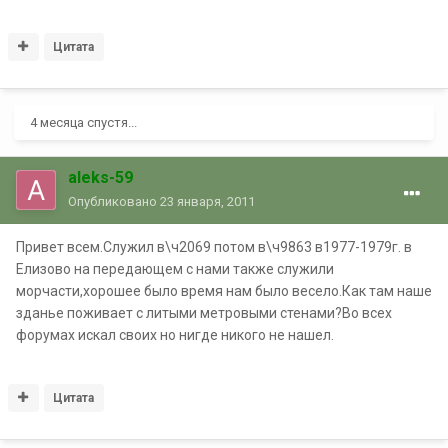
Цитата
4 месяца спустя...
aleks-59
Опубликовано
23 января, 2011
Привет всем.Служил в\ч2069 потом в\ч9863 в1977-1979г. в
Елизово на передающем с нами также служили
морчасти,хорошее было время нам было весело.Как там наше
зданье поживает с литыми метровыми стенами?Во всех
форумах искал своих но нигде никого не нашел.
Цитата