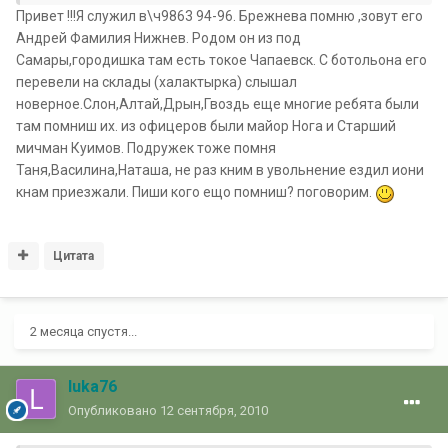
Привет !!!Я служил в\ч9863 94-96. Брежнева помню ,зовут его
Андрей Фамилия Нижнев. Родом он из под
Самары,городишка там есть токое Чапаевск. С ботольона его
перевели на склады (халактырка) слышал
новерное.Слон,Алтай,Дрын,Гвоздь еще многие ребята были
там помниш их. из офицеров были майор Нога и Старший
мичман Куимов. Подружек тоже помня
Таня,Василина,Наташа, не раз кним в увольнение ездил иони
кнам приезжали. Пиши кого ещо помниш? поговорим.
Цитата
2 месяца спустя...
luka76
Опубликовано
12 сентября, 2010