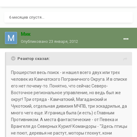
6 месяцев спустя...
Мик
Опубликовано
23 января, 2012
Реактор сказал:
Прошерстил весь поиск - и нашел всего двух или трех
человек из Камчатского Пограничного Округа. И в списке
его нет почему-то. Понятно, что сейчас Северо-
Восточное региональное управление, но ведь был же
округ! Три отряда - Камчатский, Магаданский и
Чукотский, отдельная дивизия МЧПВ, три эскадрильи, да
много чего еще. И граница была (и есть) с Главным
Противником. А места фантастические - от Певека и
Врангеля до Северных Курил! Командоры - "Здесь птицы
не поют, деревья не растут, моторы глохнут, кони