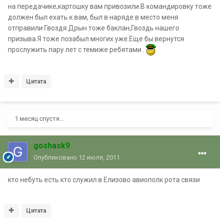
на передачике,картошку вам привозили.В командировку тоже
должен был ехать к вам, был в наряде в место меня
отправили Гвоздя.Дрын тоже баклан,Гвоздь нашего
призыва.Я тоже позабыл многих уже.Еще бы вернутся
прослужить пару лет с темиже ребятами .
Цитата
1 месяц спустя...
goshask9
Опубликовано
12 июля, 2011
кто небуть есть кто служил в Елизово авиополк рота связи
Цитата