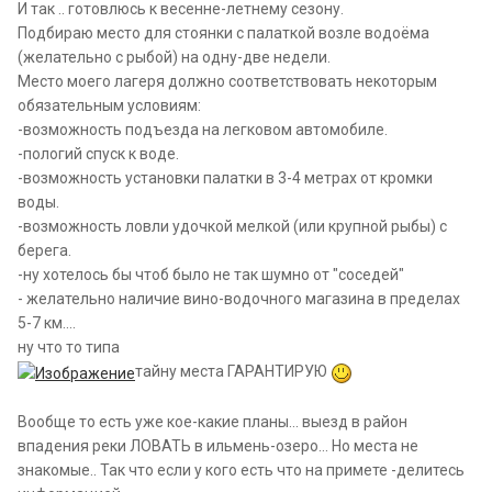
И так .. готовлюсь к весенне-летнему сезону.
Подбираю место для стоянки с палаткой возле водоёма
(желательно с рыбой) на одну-две недели.
Место моего лагеря должно соответствовать некоторым
обязательным условиям:
-возможность подъезда на легковом автомобиле.
-пологий спуск к воде.
-возможность установки палатки в 3-4 метрах от кромки
воды.
-возможность ловли удочкой мелкой (или крупной рыбы) с
берега.
-ну хотелось бы чтоб было не так шумно от "соседей"
- желательно наличие вино-водочного магазина в пределах
5-7 км....
ну что то типа
тайну места ГАРАНТИРУЮ
Вообще то есть уже кое-какие планы... выезд в район
впадения реки ЛОВАТЬ в ильмень-озеро... Но места не
знакомые.. Так что если у кого есть что на примете -делитесь