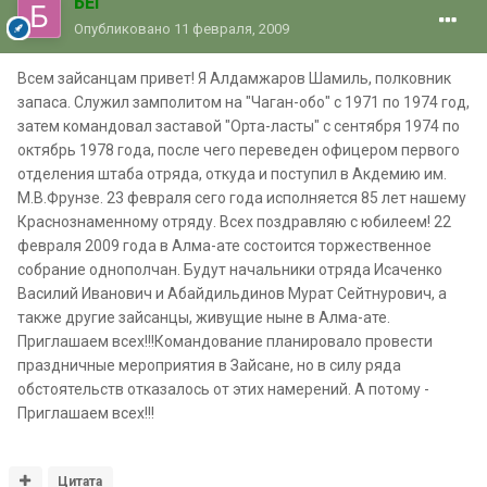
БЕГ
Опубликовано
11 февраля, 2009
Всем зайсанцам привет! Я Алдамжаров Шамиль, полковник
запаса. Служил замполитом на "Чаган-обо" с 1971 по 1974 год,
затем командовал заставой "Орта-ласты" с сентября 1974 по
октябрь 1978 года, после чего переведен офицером первого
отделения штаба отряда, откуда и поступил в Акдемию им.
М.В.Фрунзе. 23 февраля сего года исполняется 85 лет нашему
Краснознаменному отряду. Всех поздравляю с юбилеем! 22
февраля 2009 года в Алма-ате состоится торжественное
собрание однополчан. Будут начальники отряда Исаченко
Василий Иванович и Абайдильдинов Мурат Сейтнурович, а
также другие зайсанцы, живущие ныне в Алма-ате.
Приглашаем всех!!!Командование планировало провести
праздничные мероприятия в Зайсане, но в силу ряда
обстоятельств отказалось от этих намерений. А потому -
Приглашаем всех!!!
Цитата