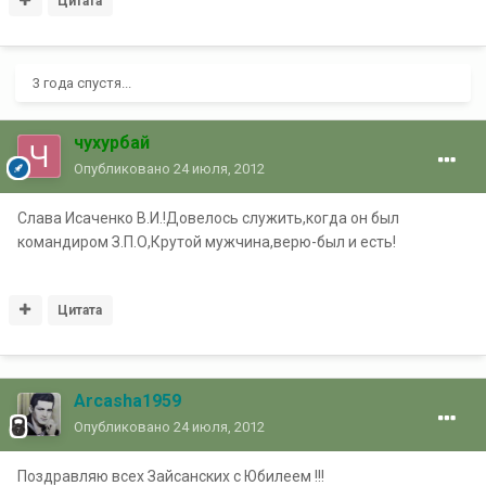
Цитата
3 года спустя...
чухурбай
Опубликовано
24 июля, 2012
Слава Исаченко В.И.!Довелось служить,когда он был
командиром З.П.О,Крутой мужчина,верю-был и есть!
Цитата
Arcasha1959
Опубликовано
24 июля, 2012
Поздравляю всех Зайсанских с Юбилеем !!!