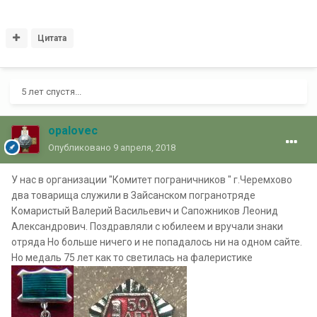
Цитата
5 лет спустя...
opalovec
Опубликовано
9 апреля, 2018
У нас в организации "Комитет пограничников " г.Черемхово
два товарища служили в Зайсанском погранотряде
Комаристый Валерий Васильевич и Сапожников Леонид
Александрович. Поздравляли с юбилеем и вручали знаки
отряда Но больше ничего и не попадалось ни на одном сайте.
Но медаль 75 лет как то светилась на фалеристике