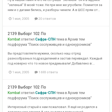
"зеленый" В моей тоже. Не при мне же угробили. Помнится за
ним и с дагами бились, и разборы чинили. А в ШСС прям от...
1 мая, 2005
20 ответов
2139 Выборг 102 По
Kombat
ответил
Сафра-СПН
тема в
Архив тем
подфорума "Поиск сослуживцев и однокурсников"
Вы предстовляете мужики, сколько наш отряд
разнообразных подразделений и застав перевидал. Каждый
год новерно что то новое придумывали! Добавлено в:...
1 мая, 2005
1 693 ответа
2139 Выборг 102 По
Kombat
ответил
Сафра-СПН
тема в
Архив тем
подфорума "Поиск сослуживцев и однокурсников"
Интересный старый к нам пожаловал. Я ещё не родился а
товарищ уже служил.А что за взвод повышеной