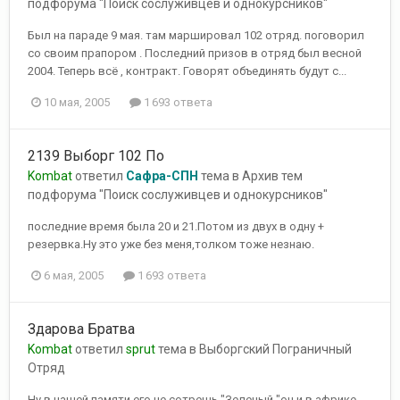
подфорума "Поиск сослуживцев и однокурсников"
Был на параде 9 мая. там маршировал 102 отряд. поговорил
со своим прапором . Последний призов в отряд был весной
2004. Теперь всё , контракт. Говорят объединять будут с...
10 мая, 2005
1 693 ответа
2139 Выборг 102 По
Kombat
ответил
Сафра-СПН
тема в
Архив тем
подфорума "Поиск сослуживцев и однокурсников"
последние время была 20 и 21.Потом из двух в одну +
резервка.Ну это уже без меня,толком тоже незнаю.
6 мая, 2005
1 693 ответа
Здарова Братва
Kombat
ответил
sprut
тема в
Выборгский Пограничный
Отряд
Ну в нашей памяти его не сотрешь "Зеленый "он и в африке