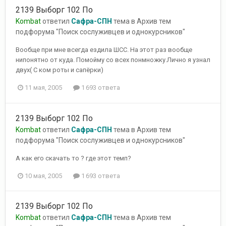
2139 Выборг 102 По
Kombat
ответил
Сафра-СПН
тема в
Архив тем
подфорума "Поиск сослуживцев и однокурсников"
Вообще при мне всегда ездила ШСС. На этот раз вообще
нипонятно от куда. Помойму со всех понмножку.Лично я узнал
двух( С ком роты и сапёрки)
11 мая, 2005
1 693 ответа
2139 Выборг 102 По
Kombat
ответил
Сафра-СПН
тема в
Архив тем
подфорума "Поиск сослуживцев и однокурсников"
А как его скачать то ? где этот темп?
10 мая, 2005
1 693 ответа
2139 Выборг 102 По
Kombat
ответил
Сафра-СПН
тема в
Архив тем