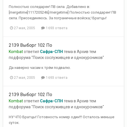
Полностью соледарен! ПВ сила. Добавлено в:
[mergetime]1117205246[/mergetime] Полностью соледарен! ПВ
сила. Присоединяюсь. За пограничные войска,! Братцы!
27 мая, 2005
1 693 ответа
2139 Выборг 102 По
Kombat
ответил
Сафра-СПН
тема в
Архив тем
подфорума "Поиск сослуживцев и однокурсников"
Да наверно часам к трём подвалю.
27 мая, 2005
1 693 ответа
2139 Выборг 102 По
Kombat
ответил
Сафра-СПН
тема в
Архив тем
подфорума "Поиск сослуживцев и однокурсников"
НУ ЧТО Братцы! Готовность номер один!!! Осталось меньше
суток.