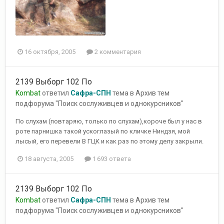
16 октября, 2005
2 комментария
2139 Выборг 102 По
Kombat
ответил
Сафра-СПН
тема в
Архив тем
подфорума "Поиск сослуживцев и однокурсников"
По слухам (повтаряю, только по слухам),короче был у нас в
роте парнишка такой ускоглазый по кличке Ниндзя, мой
лысый, его перевели В ГЦК и как раз по этому делу закрыли.
18 августа, 2005
1 693 ответа
2139 Выборг 102 По
Kombat
ответил
Сафра-СПН
тема в
Архив тем
подфорума "Поиск сослуживцев и однокурсников"