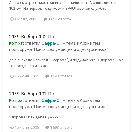
А кто смотрел " моя граница" ? я лично нет. А снимали то в
102-ом. На первом году моей и SPRUTовской службы.
4 июля, 2005
1 693 ответа
2139 Выборг 102 По
Kombat
ответил
Сафра-СПН
тема в
Архив тем
подфорума "Поиск сослуживцев и однокурсников"
да я сначало написал "Здарово", и подумал что "Здорова" как
то полудше выглядет.
16 июня, 2005
1 693 ответа
2139 Выборг 102 По
Kombat
ответил
Сафра-СПН
тема в
Архив тем
подфорума "Поиск сослуживцев и однокурсников"
Здорова ! Как дела мужики
15 июня, 2005
1 693 ответа