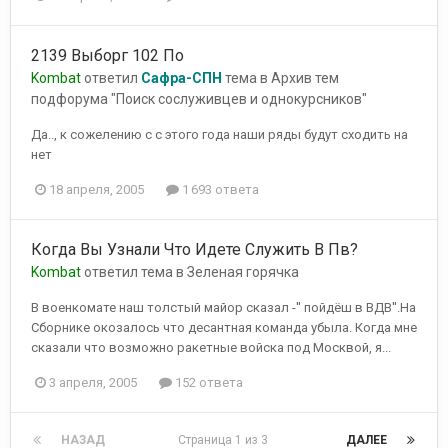
2139 Выборг 102 По
Kombat
ответил
Сафра-СПН
тема в
Архив тем
подфорума "Поиск сослуживцев и однокурсников"
Да.., к сожелению с с этого года наши ряды будут сходить на
нет
18 апреля, 2005
1 693 ответа
Когда Вы Узнали Что Идете Служить В Пв?
Kombat
ответил тема в
Зеленая горячка
В военкомате наш толстый майор сказал -'' пойдёш в ВДВ''.На
Сборнике окозалось что десантная команда убыла. Когда мне
сказали что возможно ракетные войска под Москвой, я...
3 апреля, 2005
152 ответа
НАЗАД
Страница 1 из 3
ДАЛЕЕ