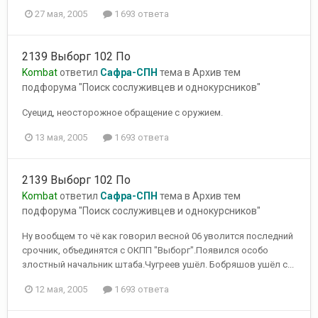
27 мая, 2005
1 693 ответа
2139 Выборг 102 По
Kombat
ответил
Сафра-СПН
тема в
Архив тем
подфорума "Поиск сослуживцев и однокурсников"
Суецид, неосторожное обращение с оружием.
13 мая, 2005
1 693 ответа
2139 Выборг 102 По
Kombat
ответил
Сафра-СПН
тема в
Архив тем
подфорума "Поиск сослуживцев и однокурсников"
Ну вообщем то чё как говорил весной 06 уволится последний
срочник, объединятся с ОКПП "Выборг".Появился особо
злостный начальник штаба.Чугреев ушёл. Бобряшов ушёл с...
12 мая, 2005
1 693 ответа