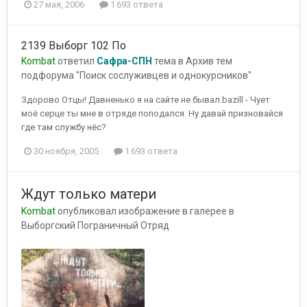
27 мая, 2006
1 693 ответа
2139 Выборг 102 По
Kombat
ответил
Сафра-СПН
тема в
Архив тем
подфорума "Поиск сослуживцев и однокурсников"
Здорово Отцы! Давненько я на сайте не бывал.bazill - Чует
моё серце ты мне в отряде поподался. Ну давай призновайся
где там службу нёс?
30 ноября, 2005
1 693 ответа
Ждут только матери
Kombat
опубликовал изображение в галерее в
Выборгский Пограничный Отряд