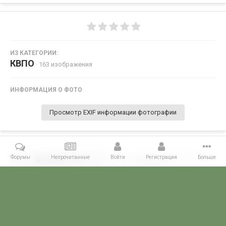
ИЗ КАТЕГОРИИ:
КВПО
· 163 изображения
ИНФОРМАЦИЯ О ФОТО
Просмотр EXIF информации фотографии
Форумы
Непрочитанные
Войти
Регистрация
Больше
Поделиться
Подписчики
0
Комментариев нет
Главная
Галерея
СЛУЖБА В ГОРЯЧИХ ТОЧКАХ
Служба в ДРА